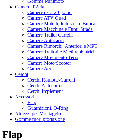
Gomme Minimoto
Camere d´Aria
Camere da 3-20 pollici
Camere ATV Quad
Camere Muletti, Industria e Bobcat
Camere Macchine e Fuori-Strada
Camere Trailer Carrelli
Camere Autocarro
Camere Rimorchi, Anteriori e MPT
Camere Trattori e Mietitrebbiatrici
Camere Movimento Terra
Camere Moto/Scooter
Camere Aeri
Cerchi
Cerchi Roulotte-Carrelli
Cerchi Autocarro
Cerchi Implement
Accessori
Flap
Guarnizioni, O-Ring
Attrezzi per Montaggio
Gomme fuori produzione
Flap