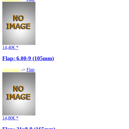
14,40€ *
Flap: 6.00-9 (105mm)
Accessori
->
Flap
14,80€ *