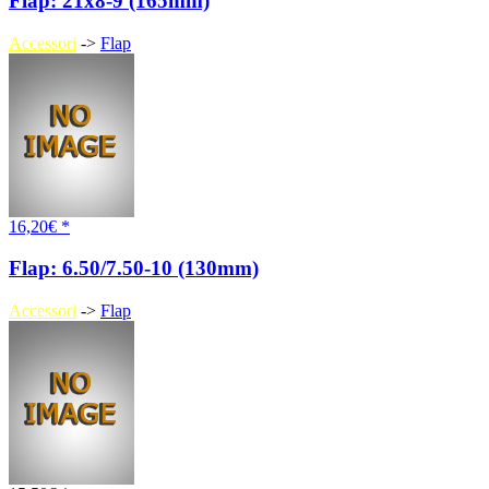
Flap: 21x8-9 (165mm)
Accessori
->
Flap
16,20€ *
Flap: 6.50/7.50-10 (130mm)
Accessori
->
Flap