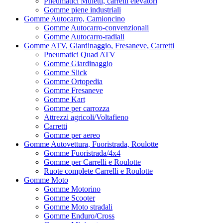
Pneumatici Muletti, carrelli elevatori
Gomme piene industriali
Gomme Autocarro, Camioncino
Gomme Autocarro-convenzionali
Gomme Autocarro-radiali
Gomme ATV, Giardinaggio, Fresaneve, Carretti
Pneumatici Quad ATV
Gomme Giardinaggio
Gomme Slick
Gomme Ortopedia
Gomme Fresaneve
Gomme Kart
Gomme per carrozza
Attrezzi agricoli/Voltafieno
Carretti
Gomme per aereo
Gomme Autovettura, Fuoristrada, Roulotte
Gomme Fuoristrada/4x4
Gomme per Carrelli e Roulotte
Ruote complete Carrelli e Roulotte
Gomme Moto
Gomme Motorino
Gomme Scooter
Gomme Moto stradali
Gomme Enduro/Cross