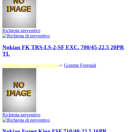
Richiesta preventivo
Nokian FK TRS-LS-2-SF EXC. 700/45-22.5 20PR
TL
Pneumatici Agricoli, Forestali
->
Gomme Forestali
Richiesta preventivo
Nokian Forest King FSF 710/40-22.5 16PR