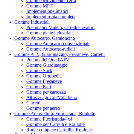
Gomme Movimento-Terra
Gomme MPT
Implement pneumatici
Implement ruota completa
Gomme Industriali
Pneumatici Muletti, carrelli elevatori
Gomme piene industriali
Gomme Autocarro, Camioncino
Gomme Autocarro-convenzionali
Gomme Autocarro-radiali
Gomme ATV, Giardinaggio, Fresaneve, Carretti
Pneumatici Quad ATV
Gomme Giardinaggio
Gomme Slick
Gomme Ortopedia
Gomme Fresaneve
Gomme Kart
Gomme per carrozza
Attrezzi agricoli/Voltafieno
Carretti
Gomme per aereo
Gomme Autovettura, Fuoristrada, Roulotte
Gomme Fuoristrada/4x4
Gomme per Carrelli e Roulotte
Ruote complete Carrelli e Roulotte