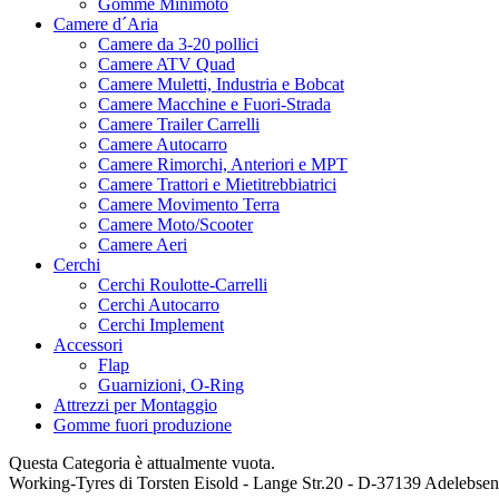
Gomme Minimoto
Camere d´Aria
Camere da 3-20 pollici
Camere ATV Quad
Camere Muletti, Industria e Bobcat
Camere Macchine e Fuori-Strada
Camere Trailer Carrelli
Camere Autocarro
Camere Rimorchi, Anteriori e MPT
Camere Trattori e Mietitrebbiatrici
Camere Movimento Terra
Camere Moto/Scooter
Camere Aeri
Cerchi
Cerchi Roulotte-Carrelli
Cerchi Autocarro
Cerchi Implement
Accessori
Flap
Guarnizioni, O-Ring
Attrezzi per Montaggio
Gomme fuori produzione
Questa Categoria è attualmente vuota.
Working-Tyres di Torsten Eisold - Lange Str.20 - D-37139 Adelebs