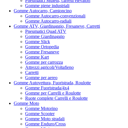
Pneumatici Muletti, carrelli elevatori
Gomme piene industriali
Gomme Autocarro, Camioncino
Gomme Autocarro-convenzionali
Gomme Autocarro-radiali
Gomme ATV, Giardinaggio, Fresaneve, Carretti
Pneumatici Quad ATV
Gomme Giardinaggio
Gomme Slick
Gomme Ortopedia
Gomme Fresaneve
Gomme Kart
Gomme per carrozza
Attrezzi agricoli/Voltafieno
Carretti
Gomme per aereo
Gomme Autovettura, Fuoristrada, Roulotte
Gomme Fuoristrada/4x4
Gomme per Carrelli e Roulotte
Ruote complete Carrelli e Roulotte
Gomme Moto
Gomme Motorino
Gomme Scooter
Gomme Moto stradali
Gomme Enduro/Cross