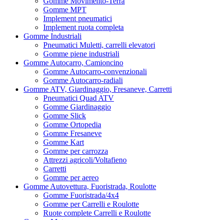
Gomme Movimento-Terra
Gomme MPT
Implement pneumatici
Implement ruota completa
Gomme Industriali
Pneumatici Muletti, carrelli elevatori
Gomme piene industriali
Gomme Autocarro, Camioncino
Gomme Autocarro-convenzionali
Gomme Autocarro-radiali
Gomme ATV, Giardinaggio, Fresaneve, Carretti
Pneumatici Quad ATV
Gomme Giardinaggio
Gomme Slick
Gomme Ortopedia
Gomme Fresaneve
Gomme Kart
Gomme per carrozza
Attrezzi agricoli/Voltafieno
Carretti
Gomme per aereo
Gomme Autovettura, Fuoristrada, Roulotte
Gomme Fuoristrada/4x4
Gomme per Carrelli e Roulotte
Ruote complete Carrelli e Roulotte