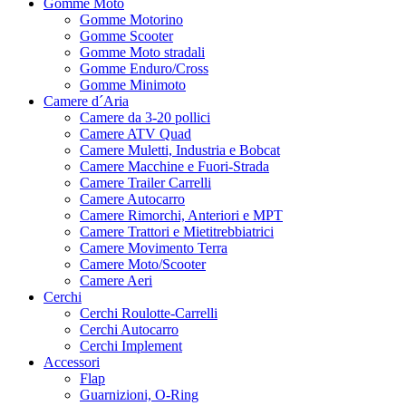
Gomme Moto
Gomme Motorino
Gomme Scooter
Gomme Moto stradali
Gomme Enduro/Cross
Gomme Minimoto
Camere d´Aria
Camere da 3-20 pollici
Camere ATV Quad
Camere Muletti, Industria e Bobcat
Camere Macchine e Fuori-Strada
Camere Trailer Carrelli
Camere Autocarro
Camere Rimorchi, Anteriori e MPT
Camere Trattori e Mietitrebbiatrici
Camere Movimento Terra
Camere Moto/Scooter
Camere Aeri
Cerchi
Cerchi Roulotte-Carrelli
Cerchi Autocarro
Cerchi Implement
Accessori
Flap
Guarnizioni, O-Ring