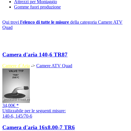
Attrezzi per Montaggio
Gomme fuori produzione
Qui trovi
l'elenco di tutte le misure
della categoria Camere ATV
Quad
Camera d'aria 140-6 TR87
Camere d´Aria
->
Camere ATV Quad
34,00€ *
Utilizzabile per le seguenti misure:
140-6, 145/70-6
Camera d'aria 16x8.00-7 TR6