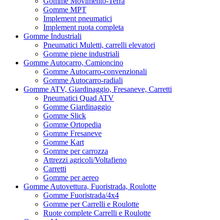
Gomme Movimento-Terra
Gomme MPT
Implement pneumatici
Implement ruota completa
Gomme Industriali
Pneumatici Muletti, carrelli elevatori
Gomme piene industriali
Gomme Autocarro, Camioncino
Gomme Autocarro-convenzionali
Gomme Autocarro-radiali
Gomme ATV, Giardinaggio, Fresaneve, Carretti
Pneumatici Quad ATV
Gomme Giardinaggio
Gomme Slick
Gomme Ortopedia
Gomme Fresaneve
Gomme Kart
Gomme per carrozza
Attrezzi agricoli/Voltafieno
Carretti
Gomme per aereo
Gomme Autovettura, Fuoristrada, Roulotte
Gomme Fuoristrada/4x4
Gomme per Carrelli e Roulotte
Ruote complete Carrelli e Roulotte