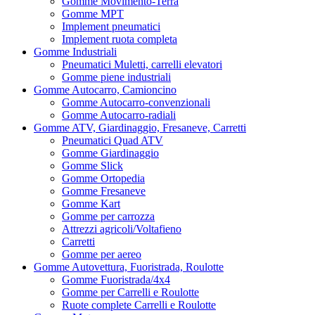
Gomme Movimento-Terra
Gomme MPT
Implement pneumatici
Implement ruota completa
Gomme Industriali
Pneumatici Muletti, carrelli elevatori
Gomme piene industriali
Gomme Autocarro, Camioncino
Gomme Autocarro-convenzionali
Gomme Autocarro-radiali
Gomme ATV, Giardinaggio, Fresaneve, Carretti
Pneumatici Quad ATV
Gomme Giardinaggio
Gomme Slick
Gomme Ortopedia
Gomme Fresaneve
Gomme Kart
Gomme per carrozza
Attrezzi agricoli/Voltafieno
Carretti
Gomme per aereo
Gomme Autovettura, Fuoristrada, Roulotte
Gomme Fuoristrada/4x4
Gomme per Carrelli e Roulotte
Ruote complete Carrelli e Roulotte