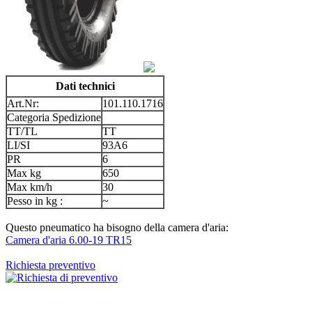
Dati technici
Art.Nr:
101.110.1716
Categoria Spedizione
TT/TL
TT
LI/SI
93A6
PR
6
Max kg
650
Max km/h
30
Pesso in kg :
~
Questo pneumatico ha bisogno della camera d'aria:
Camera d'aria 6.00-19 TR15
Richiesta preventivo