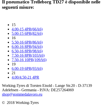
Il pneumatico
Trelleborg TD27
è disponibile nelle
seguenti misure:
15
4.00-15 4PR(66A6)
5.00-15 6PR(82A6)
16
5.50-16 6PR(86A6)
6.00-16 8PR(94A6)
6.50-16 8PR(98A6)
7.50-16 8PR(103A6)
7.50-16 10PR(109A6)
19
6.00-19 6PR(93A6)
21
4.00/4.50-21 4PR
Working-Tyres di Torsten Eisold - Lange Str.20 - D-37139
Adelebsen - Germania - P.IVA: DE257264069
shop@gommedalavoro.eu
© 2018 Working-Tyres