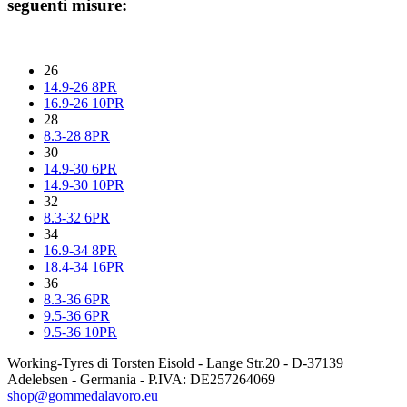
seguenti misure:
26
14.9-26 8PR
16.9-26 10PR
28
8.3-28 8PR
30
14.9-30 6PR
14.9-30 10PR
32
8.3-32 6PR
34
16.9-34 8PR
18.4-34 16PR
36
8.3-36 6PR
9.5-36 6PR
9.5-36 10PR
Working-Tyres di Torsten Eisold - Lange Str.20 - D-37139
Adelebsen - Germania - P.IVA: DE257264069
shop@gommedalavoro.eu