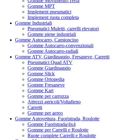
Gomme Movimento-Terra
Gomme MPT
Implement pneumatici
Implement ruota completa
Gomme Industriali
Pneumatici Muletti, carrelli elevatori
Gomme piene industriali
Gomme Autocarro, Camioncino
Gomme Autocarro-convenzionali
Gomme Autocarro-radiali
Gomme ATV, Giardinaggio, Fresaneve, Carretti
Pneumatici Quad ATV
Gomme Giardinaggio
Gomme Slick
Gomme Ortopedia
Gomme Fresaneve
Gomme Kart
Gomme per carrozza
Attrezzi agricoli/Voltafieno
Carretti
Gomme per aereo
Gomme Autovettura, Fuoristrada, Roulotte
Gomme Fuoristrada/4x4
Gomme per Carrelli e Roulotte
Ruote complete Carrelli e Roulotte