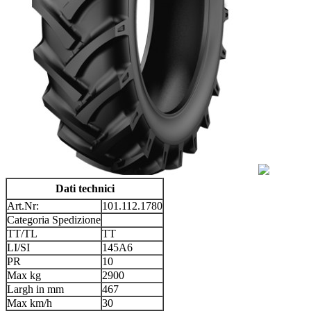
Dati technici
Art.Nr:
101.112.1780
Categoria Spedizione
TT/TL
TT
LI/SI
145A6
PR
10
Max kg
2900
Largh in mm
467
Max km/h
30