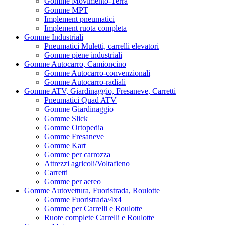
Gomme Movimento-Terra
Gomme MPT
Implement pneumatici
Implement ruota completa
Gomme Industriali
Pneumatici Muletti, carrelli elevatori
Gomme piene industriali
Gomme Autocarro, Camioncino
Gomme Autocarro-convenzionali
Gomme Autocarro-radiali
Gomme ATV, Giardinaggio, Fresaneve, Carretti
Pneumatici Quad ATV
Gomme Giardinaggio
Gomme Slick
Gomme Ortopedia
Gomme Fresaneve
Gomme Kart
Gomme per carrozza
Attrezzi agricoli/Voltafieno
Carretti
Gomme per aereo
Gomme Autovettura, Fuoristrada, Roulotte
Gomme Fuoristrada/4x4
Gomme per Carrelli e Roulotte
Ruote complete Carrelli e Roulotte