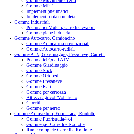
Gomme Movimento-Terra
Gomme MPT
Implement pneumatici
Implement ruota completa
Gomme Industriali
Pneumatici Muletti, carrelli elevatori
Gomme piene industriali
Gomme Autocarro, Camioncino
Gomme Autocarro-convenzionali
Gomme Autocarro-radiali
Gomme ATV, Giardinaggio, Fresaneve, Carretti
Pneumatici Quad ATV
Gomme Giardinaggio
Gomme Slick
Gomme Ortopedia
Gomme Fresaneve
Gomme Kart
Gomme per carrozza
Attrezzi agricoli/Voltafieno
Carretti
Gomme per aereo
Gomme Autovettura, Fuoristrada, Roulotte
Gomme Fuoristrada/4x4
Gomme per Carrelli e Roulotte
Ruote complete Carrelli e Roulotte