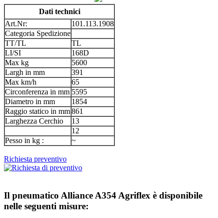
Dati technici
Art.Nr:
101.113.1908
Categoria Spedizione
TT/TL
TL
LI/SI
168D
Max kg
5600
Largh in mm
391
Max km/h
65
Circonferenza in mm
5595
Diametro in mm
1854
Raggio statico in mm
861
Larghezza Cerchio
13
12
Pesso in kg :
~
Richiesta preventivo
Il pneumatico
Alliance A354 Agriflex
è disponibile
nelle seguenti misure: