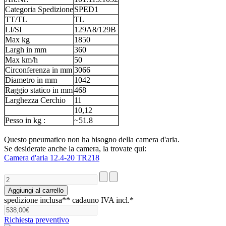
Categoria Spedizione
SPED1
TT/TL
TL
LI/SI
129A8/129B
Max kg
1850
Largh in mm
360
Max km/h
50
Circonferenza in mm
3066
Diametro in mm
1042
Raggio statico in mm
468
Larghezza Cerchio
11
10,12
Pesso in kg :
~51.8
Questo pneumatico non ha bisogno della camera d'aria.
Se desiderate anche la camera, la trovate qui:
Camera d'aria 12.4-20 TR218
spedizione inclusa**
cadauno IVA incl.*
Richiesta preventivo