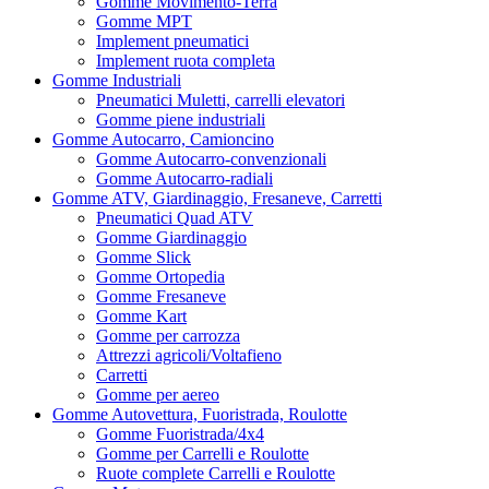
Gomme Movimento-Terra
Gomme MPT
Implement pneumatici
Implement ruota completa
Gomme Industriali
Pneumatici Muletti, carrelli elevatori
Gomme piene industriali
Gomme Autocarro, Camioncino
Gomme Autocarro-convenzionali
Gomme Autocarro-radiali
Gomme ATV, Giardinaggio, Fresaneve, Carretti
Pneumatici Quad ATV
Gomme Giardinaggio
Gomme Slick
Gomme Ortopedia
Gomme Fresaneve
Gomme Kart
Gomme per carrozza
Attrezzi agricoli/Voltafieno
Carretti
Gomme per aereo
Gomme Autovettura, Fuoristrada, Roulotte
Gomme Fuoristrada/4x4
Gomme per Carrelli e Roulotte
Ruote complete Carrelli e Roulotte