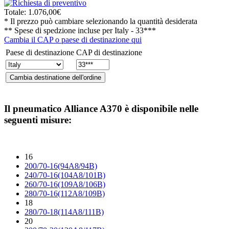
Totale:
1.076,00€
* Il prezzo può cambiare selezionando la quantità desiderata
** Spese di spedzione incluse per
Italy - 33***
Cambia il CAP o paese di destinazione qui
Paese di destinazione
CAP di destinazione
Il pneumatico
Alliance A370
è disponibile nelle
seguenti misure:
16
200/70-16(94A8/94B)
240/70-16(104A8/101B)
260/70-16(109A8/106B)
280/70-16(112A8/109B)
18
280/70-18(114A8/111B)
20