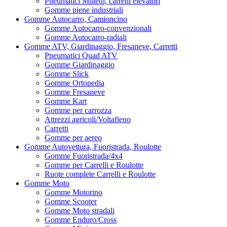
Pneumatici Muletti, carrelli elevatori
Gomme piene industriali
Gomme Autocarro, Camioncino
Gomme Autocarro-convenzionali
Gomme Autocarro-radiali
Gomme ATV, Giardinaggio, Fresaneve, Carretti
Pneumatici Quad ATV
Gomme Giardinaggio
Gomme Slick
Gomme Ortopedia
Gomme Fresaneve
Gomme Kart
Gomme per carrozza
Attrezzi agricoli/Voltafieno
Carretti
Gomme per aereo
Gomme Autovettura, Fuoristrada, Roulotte
Gomme Fuoristrada/4x4
Gomme per Carrelli e Roulotte
Ruote complete Carrelli e Roulotte
Gomme Moto
Gomme Motorino
Gomme Scooter
Gomme Moto stradali
Gomme Enduro/Cross