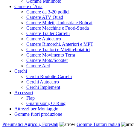
Gomme Minimoto
Camere d´Aria
Camere da 3-20 pollici
Camere ATV Quad
Camere Muletti, Industria e Bobcat
Camere Macchine e Fuori-Strada
Camere Trailer Carrelli
Camere Autocarro
Camere Rimorchi, Anteriori e MPT
Camere Trattori e Mietitrebbiatrici
Camere Movimento Terra
Camere Moto/Scooter
Camere Aeri
Cerchi
Cerchi Roulotte-Carrelli
Cerchi Autocarro
Cerchi Implement
Accessori
Flap
Guarnizioni, O-Ring
Attrezzi per Montaggio
Gomme fuori produzione
Pneumatici Agricoli, Forestali
Gomme Trattori-radiali