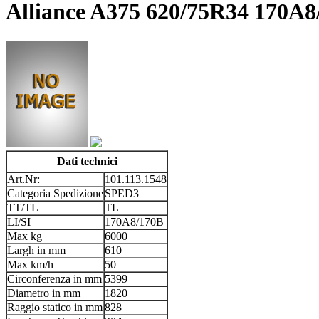
Alliance A375 620/75R34 170A
Dati technici
Art.Nr:
101.113.1548
Categoria Spedizione
SPED3
TT/TL
TL
LI/SI
170A8/170B
Max kg
6000
Largh in mm
610
Max km/h
50
Circonferenza in mm
5399
Diametro in mm
1820
Raggio statico in mm
828