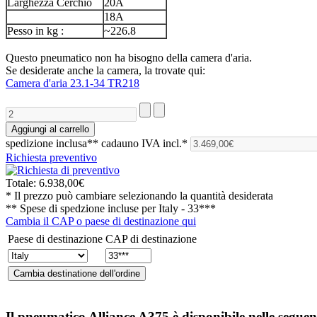
Larghezza Cerchio
20A
18A
Pesso in kg :
~226.8
Questo pneumatico non ha bisogno della camera d'aria.
Se desiderate anche la camera, la trovate qui:
Camera d'aria 23.1-34 TR218
spedizione inclusa**
cadauno IVA incl.*
Richiesta preventivo
Totale:
6.938,00€
* Il prezzo può cambiare selezionando la quantità desiderata
** Spese di spedzione incluse per
Italy - 33***
Cambia il CAP o paese di destinazione qui
Paese di destinazione
CAP di destinazione
Il pneumatico
Alliance A375
è disponibile nelle seguen