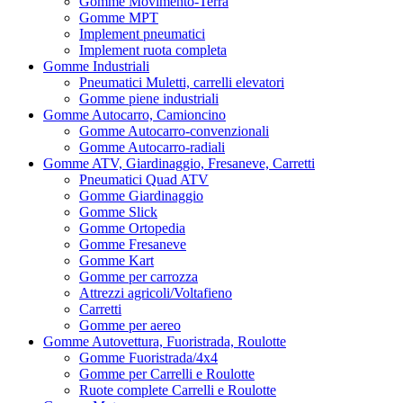
Gomme Movimento-Terra
Gomme MPT
Implement pneumatici
Implement ruota completa
Gomme Industriali
Pneumatici Muletti, carrelli elevatori
Gomme piene industriali
Gomme Autocarro, Camioncino
Gomme Autocarro-convenzionali
Gomme Autocarro-radiali
Gomme ATV, Giardinaggio, Fresaneve, Carretti
Pneumatici Quad ATV
Gomme Giardinaggio
Gomme Slick
Gomme Ortopedia
Gomme Fresaneve
Gomme Kart
Gomme per carrozza
Attrezzi agricoli/Voltafieno
Carretti
Gomme per aereo
Gomme Autovettura, Fuoristrada, Roulotte
Gomme Fuoristrada/4x4
Gomme per Carrelli e Roulotte
Ruote complete Carrelli e Roulotte