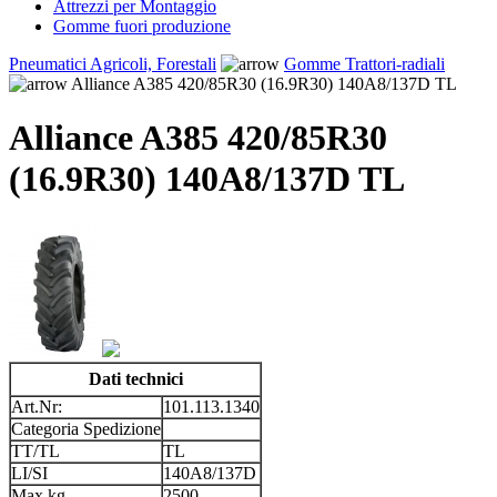
Attrezzi per Montaggio
Gomme fuori produzione
Pneumatici Agricoli, Forestali
Gomme Trattori-radiali
Alliance A385 420/85R30 (16.9R30) 140A8/137D TL
Alliance A385 420/85R30
(16.9R30) 140A8/137D TL
Dati technici
Art.Nr:
101.113.1340
Categoria Spedizione
TT/TL
TL
LI/SI
140A8/137D
Max kg
2500