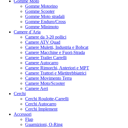
Gomme Moto
Gomme Motorino
Gomme Scooter
Gomme Moto stradali
Gomme Enduro/Cross
Gomme Minimoto
Camere d´Aria
Camere da 3-20 pollici
Camere ATV Quad
Camere Muletti, Industria e Bobcat
Camere Macchine e Fuori-Strada
Camere Trailer Carrelli
Camere Autocarro
Camere Rimorchi, Anteriori e MPT
Camere Trattori e Mietitrebbiatrici
Camere Movimento Terra
Camere Moto/Scooter
Camere Aeri
Cerchi
Cerchi Roulotte-Carrelli
Cerchi Autocarro
Cerchi Implement
Accessori
Flap
Guarnizioni, O-Ring