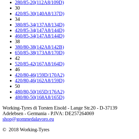
280/85-20(112A8/109D)
30
420/85-30(140A8/137D)
34
380/85-34(137A8/134D)
420/85-34(147A8/144D)
460/85-34(147A8/144D)
38
380/80-38(142A8/142B)
650/85-38(173A8/170D)
42
520/85-42(167A8/164D)
46
420/80-46(159D/170A2)
420/80-46(162A8/159D)
50
480/80-50(165D/176A2)
480/80-50(168A8/165D)
Working-Tyres di Torsten Eisold - Lange Str.20 - D-37139
Adelebsen - Germania - P.IVA: DE257264069
shop@gommedalavoro.eu
© 2018 Working-Tyres