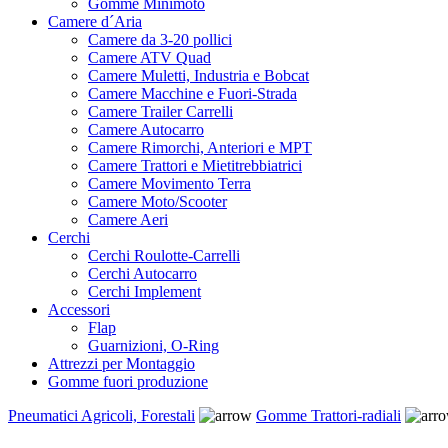
Gomme Minimoto
Camere d´Aria
Camere da 3-20 pollici
Camere ATV Quad
Camere Muletti, Industria e Bobcat
Camere Macchine e Fuori-Strada
Camere Trailer Carrelli
Camere Autocarro
Camere Rimorchi, Anteriori e MPT
Camere Trattori e Mietitrebbiatrici
Camere Movimento Terra
Camere Moto/Scooter
Camere Aeri
Cerchi
Cerchi Roulotte-Carrelli
Cerchi Autocarro
Cerchi Implement
Accessori
Flap
Guarnizioni, O-Ring
Attrezzi per Montaggio
Gomme fuori produzione
Pneumatici Agricoli, Forestali
Gomme Trattori-radiali