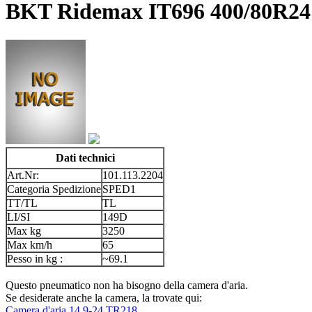
BKT Ridemax IT696 400/80R24 
Dati technici
Art.Nr:
101.113.2204
Categoria Spedizione
SPED1
TT/TL
TL
LI/SI
149D
Max kg
3250
Max km/h
65
Pesso in kg :
~69.1
Questo pneumatico non ha bisogno della camera d'aria.
Se desiderate anche la camera, la trovate qui:
Camera d'aria 14.9-24 TR218