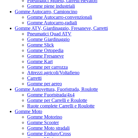
Pneumatici Muletti, carrelli elevatori
Gomme piene industriali
Gomme Autocarro, Camioncino
Gomme Autocarro-convenzionali
Gomme Autocarro-radiali
Gomme ATV, Giardinaggio, Fresaneve, Carretti
Pneumatici Quad ATV
Gomme Giardinaggio
Gomme Slick
Gomme Ortopedia
Gomme Fresaneve
Gomme Kart
Gomme per carrozza
Attrezzi agricoli/Voltafieno
Carretti
Gomme per aereo
Gomme Autovettura, Fuoristrada, Roulotte
Gomme Fuoristrada/4x4
Gomme per Carrelli e Roulotte
Ruote complete Carrelli e Roulotte
Gomme Moto
Gomme Motorino
Gomme Scooter
Gomme Moto stradali
Gomme Enduro/Cross