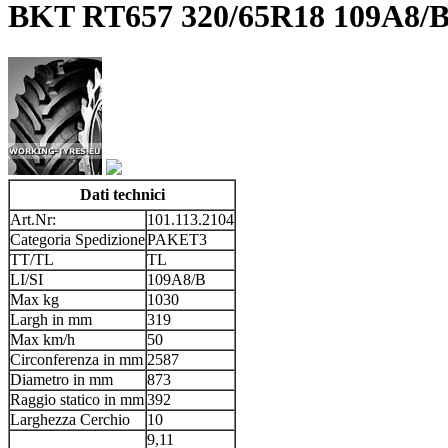
BKT RT657 320/65R18 109A8/
Dati technici
Art.Nr:
101.113.2104
Categoria Spedizione
PAKET3
TT/TL
TL
LI/SI
109A8/B
Max kg
1030
Largh in mm
319
Max km/h
50
Circonferenza in mm
2587
Diametro in mm
873
Raggio statico in mm
392
Larghezza Cerchio
10
9,11