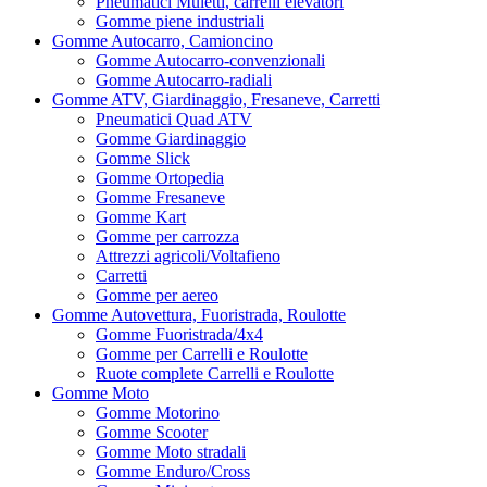
Pneumatici Muletti, carrelli elevatori
Gomme piene industriali
Gomme Autocarro, Camioncino
Gomme Autocarro-convenzionali
Gomme Autocarro-radiali
Gomme ATV, Giardinaggio, Fresaneve, Carretti
Pneumatici Quad ATV
Gomme Giardinaggio
Gomme Slick
Gomme Ortopedia
Gomme Fresaneve
Gomme Kart
Gomme per carrozza
Attrezzi agricoli/Voltafieno
Carretti
Gomme per aereo
Gomme Autovettura, Fuoristrada, Roulotte
Gomme Fuoristrada/4x4
Gomme per Carrelli e Roulotte
Ruote complete Carrelli e Roulotte
Gomme Moto
Gomme Motorino
Gomme Scooter
Gomme Moto stradali
Gomme Enduro/Cross