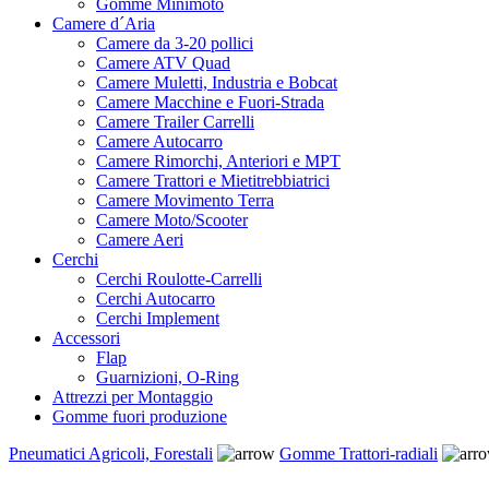
Gomme Minimoto
Camere d´Aria
Camere da 3-20 pollici
Camere ATV Quad
Camere Muletti, Industria e Bobcat
Camere Macchine e Fuori-Strada
Camere Trailer Carrelli
Camere Autocarro
Camere Rimorchi, Anteriori e MPT
Camere Trattori e Mietitrebbiatrici
Camere Movimento Terra
Camere Moto/Scooter
Camere Aeri
Cerchi
Cerchi Roulotte-Carrelli
Cerchi Autocarro
Cerchi Implement
Accessori
Flap
Guarnizioni, O-Ring
Attrezzi per Montaggio
Gomme fuori produzione
Pneumatici Agricoli, Forestali
Gomme Trattori-radiali