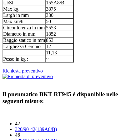
LI/SI
155A8/B
Max kg
3875
Largh in mm
380
Max km/h
50
Circonferenza in mm
5553
Diametro in mm
1852
Raggio statico in mm
853
Larghezza Cerchio
12
11,13
Pesso in kg :
~
Richiesta preventivo
Il pneumatico
BKT RT945
è disponibile nelle
seguenti misure:
42
320/90-42(139A8/B)
46