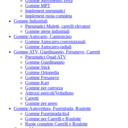
Gomme Movimento-Terra
Gomme MPT
Implement pneumatici
Implement ruota completa
Gomme Industriali
Pneumatici Muletti, carrelli elevatori
Gomme piene industriali
Gomme Autocarro, Camioncino
Gomme Autocarro-convenzionali
Gomme Autocarro-radiali
Gomme ATV, Giardinaggio, Fresaneve, Carretti
Pneumatici Quad ATV
Gomme Giardinaggio
Gomme Slick
Gomme Ortopedia
Gomme Fresaneve
Gomme Kart
Gomme per carrozza
Attrezzi agricoli/Voltafieno
Carretti
Gomme per aereo
Gomme Autovettura, Fuoristrada, Roulotte
Gomme Fuoristrada/4x4
Gomme per Carrelli e Roulotte
Ruote complete Carrelli e Roulotte