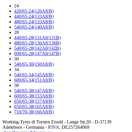
24
420/65-24(126A8/B)
440/65-24(133A8/B)
480/65-24(133A8/B)
540/65-24(140A8/B)
28
440/65-28(131A8/131B)
480/65-28(136A8/136B)
540/65-28(142A8/142B)
600/65-28(147A8/147B)
30
540/65-30(150A8/B)
34
540/65-34(145A8/B)
600/65-34(151A8/B)
38
540/65-38(147A8/B)
600/65-38(153A8/B)
650/65-38(157A8/B)
650/65-38(165A8/B)
710/70-38(166A8/B)
Working-Tyres di Torsten Eisold - Lange Str.20 - D-37139
Adelebsen - Germania - P.IVA: DE257264069