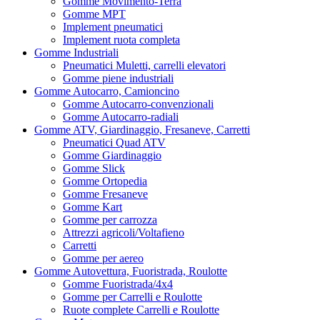
Gomme Movimento-Terra
Gomme MPT
Implement pneumatici
Implement ruota completa
Gomme Industriali
Pneumatici Muletti, carrelli elevatori
Gomme piene industriali
Gomme Autocarro, Camioncino
Gomme Autocarro-convenzionali
Gomme Autocarro-radiali
Gomme ATV, Giardinaggio, Fresaneve, Carretti
Pneumatici Quad ATV
Gomme Giardinaggio
Gomme Slick
Gomme Ortopedia
Gomme Fresaneve
Gomme Kart
Gomme per carrozza
Attrezzi agricoli/Voltafieno
Carretti
Gomme per aereo
Gomme Autovettura, Fuoristrada, Roulotte
Gomme Fuoristrada/4x4
Gomme per Carrelli e Roulotte
Ruote complete Carrelli e Roulotte