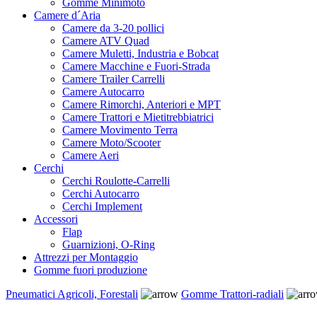
Gomme Minimoto
Camere d´Aria
Camere da 3-20 pollici
Camere ATV Quad
Camere Muletti, Industria e Bobcat
Camere Macchine e Fuori-Strada
Camere Trailer Carrelli
Camere Autocarro
Camere Rimorchi, Anteriori e MPT
Camere Trattori e Mietitrebbiatrici
Camere Movimento Terra
Camere Moto/Scooter
Camere Aeri
Cerchi
Cerchi Roulotte-Carrelli
Cerchi Autocarro
Cerchi Implement
Accessori
Flap
Guarnizioni, O-Ring
Attrezzi per Montaggio
Gomme fuori produzione
Pneumatici Agricoli, Forestali
Gomme Trattori-radiali