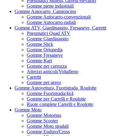
Pneumatici Muletti, carrelli elevatori
Gomme piene industriali
Gomme Autocarro, Camioncino
Gomme Autocarro-convenzionali
Gomme Autocarro-radiali
Gomme ATV, Giardinaggio, Fresaneve, Carretti
Pneumatici Quad ATV
Gomme Giardinaggio
Gomme Slick
Gomme Ortopedia
Gomme Fresaneve
Gomme Kart
Gomme per carrozza
Attrezzi agricoli/Voltafieno
Carretti
Gomme per aereo
Gomme Autovettura, Fuoristrada, Roulotte
Gomme Fuoristrada/4x4
Gomme per Carrelli e Roulotte
Ruote complete Carrelli e Roulotte
Gomme Moto
Gomme Motorino
Gomme Scooter
Gomme Moto stradali
Gomme Enduro/Cross