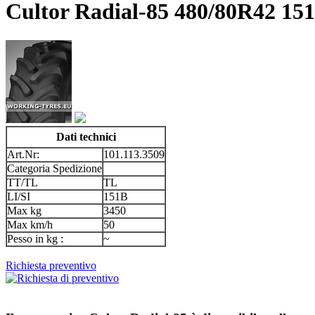
Cultor Radial-85 480/80R42 15
Dati technici
Art.Nr:
101.113.3509
Categoria Spedizione
TT/TL
TL
LI/SI
151B
Max kg
3450
Max km/h
50
Pesso in kg :
~
Richiesta preventivo