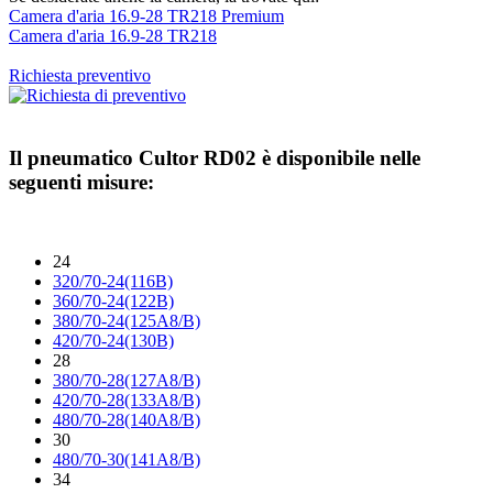
Camera d'aria 16.9-28 TR218 Premium
Camera d'aria 16.9-28 TR218
Richiesta preventivo
Il pneumatico
Cultor RD02
è disponibile nelle
seguenti misure:
24
320/70-24(116B)
360/70-24(122B)
380/70-24(125A8/B)
420/70-24(130B)
28
380/70-28(127A8/B)
420/70-28(133A8/B)
480/70-28(140A8/B)
30
480/70-30(141A8/B)
34