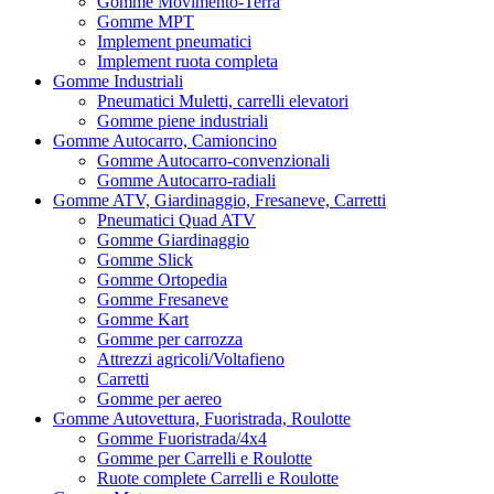
Gomme Movimento-Terra
Gomme MPT
Implement pneumatici
Implement ruota completa
Gomme Industriali
Pneumatici Muletti, carrelli elevatori
Gomme piene industriali
Gomme Autocarro, Camioncino
Gomme Autocarro-convenzionali
Gomme Autocarro-radiali
Gomme ATV, Giardinaggio, Fresaneve, Carretti
Pneumatici Quad ATV
Gomme Giardinaggio
Gomme Slick
Gomme Ortopedia
Gomme Fresaneve
Gomme Kart
Gomme per carrozza
Attrezzi agricoli/Voltafieno
Carretti
Gomme per aereo
Gomme Autovettura, Fuoristrada, Roulotte
Gomme Fuoristrada/4x4
Gomme per Carrelli e Roulotte
Ruote complete Carrelli e Roulotte