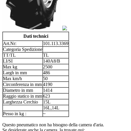
Dati technici
Art.Nr:
101.113.3369
Categoria Spedizione
TT/TL
TL
LI/SI
140A8/B
Max kg
2500
Largh in mm
486
Max km/h
50
Circonferenza in mm
4190
Diametro in mm
1414
Raggio statico in mm
623
Larghezza Cerchio
15L
16L,14L
Pesso in kg :
~
Questo pneumatico non ha bisogno della camera d'aria.
Se desiderate anche la camera, la trovate qui: