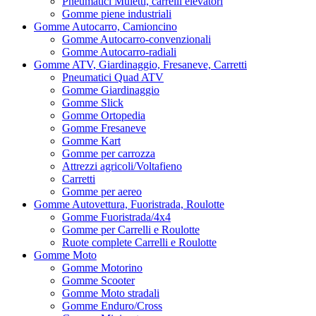
Pneumatici Muletti, carrelli elevatori
Gomme piene industriali
Gomme Autocarro, Camioncino
Gomme Autocarro-convenzionali
Gomme Autocarro-radiali
Gomme ATV, Giardinaggio, Fresaneve, Carretti
Pneumatici Quad ATV
Gomme Giardinaggio
Gomme Slick
Gomme Ortopedia
Gomme Fresaneve
Gomme Kart
Gomme per carrozza
Attrezzi agricoli/Voltafieno
Carretti
Gomme per aereo
Gomme Autovettura, Fuoristrada, Roulotte
Gomme Fuoristrada/4x4
Gomme per Carrelli e Roulotte
Ruote complete Carrelli e Roulotte
Gomme Moto
Gomme Motorino
Gomme Scooter
Gomme Moto stradali
Gomme Enduro/Cross