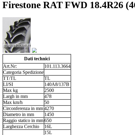
Firestone RAT FWD 18.4R26 (4
Dati technici
Art.Nr:
101.113.3664
Categoria Spedizione
TT/TL
TL
LI/SI
140A8/137B
Max kg
2500
Largh in mm
478
Max km/h
50
Circonferenza in mm
4270
Diametro in mm
1450
Raggio statico in mm
650
Larghezza Cerchio
16L
15L