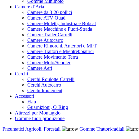
Gomme Minimoto
Camere d´Aria
Camere da 3-20 pollici
Camere ATV Quad
Camere Muletti, Industria e Bobcat
Camere Macchine e Fuori-Strada
Camere Trailer Carrelli
Camere Autocarro
Camere Rimorchi, Anteriori e MPT
Camere Trattori e Mietitrebbiatrici
Camere Movimento Terra
Camere Moto/Scooter
Camere Aeri
Cerchi
Cerchi Roulotte-Carrelli
Cerchi Autocarro
Cerchi Implement
Accessori
Flap
Guarnizioni, O-Ring
Attrezzi per Montaggio
Gomme fuori produzione
Pneumatici Agricoli, Forestali
Gomme Trattori-radiali