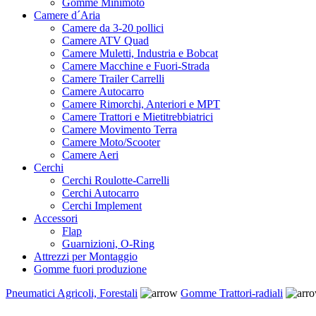
Gomme Minimoto
Camere d´Aria
Camere da 3-20 pollici
Camere ATV Quad
Camere Muletti, Industria e Bobcat
Camere Macchine e Fuori-Strada
Camere Trailer Carrelli
Camere Autocarro
Camere Rimorchi, Anteriori e MPT
Camere Trattori e Mietitrebbiatrici
Camere Movimento Terra
Camere Moto/Scooter
Camere Aeri
Cerchi
Cerchi Roulotte-Carrelli
Cerchi Autocarro
Cerchi Implement
Accessori
Flap
Guarnizioni, O-Ring
Attrezzi per Montaggio
Gomme fuori produzione
Pneumatici Agricoli, Forestali
Gomme Trattori-radiali