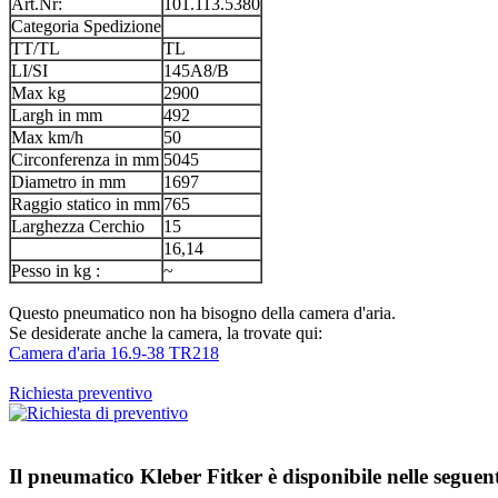
Art.Nr:
101.113.5380
Categoria Spedizione
TT/TL
TL
LI/SI
145A8/B
Max kg
2900
Largh in mm
492
Max km/h
50
Circonferenza in mm
5045
Diametro in mm
1697
Raggio statico in mm
765
Larghezza Cerchio
15
16,14
Pesso in kg :
~
Questo pneumatico non ha bisogno della camera d'aria.
Se desiderate anche la camera, la trovate qui:
Camera d'aria 16.9-38 TR218
Richiesta preventivo
Il pneumatico
Kleber Fitker
è disponibile nelle seguen