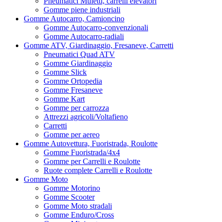
Pneumatici Muletti, carrelli elevatori
Gomme piene industriali
Gomme Autocarro, Camioncino
Gomme Autocarro-convenzionali
Gomme Autocarro-radiali
Gomme ATV, Giardinaggio, Fresaneve, Carretti
Pneumatici Quad ATV
Gomme Giardinaggio
Gomme Slick
Gomme Ortopedia
Gomme Fresaneve
Gomme Kart
Gomme per carrozza
Attrezzi agricoli/Voltafieno
Carretti
Gomme per aereo
Gomme Autovettura, Fuoristrada, Roulotte
Gomme Fuoristrada/4x4
Gomme per Carrelli e Roulotte
Ruote complete Carrelli e Roulotte
Gomme Moto
Gomme Motorino
Gomme Scooter
Gomme Moto stradali
Gomme Enduro/Cross