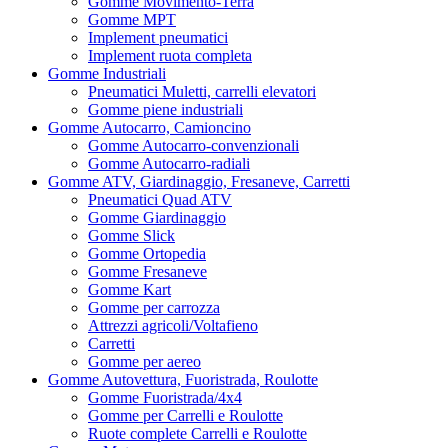
Gomme Movimento-Terra
Gomme MPT
Implement pneumatici
Implement ruota completa
Gomme Industriali
Pneumatici Muletti, carrelli elevatori
Gomme piene industriali
Gomme Autocarro, Camioncino
Gomme Autocarro-convenzionali
Gomme Autocarro-radiali
Gomme ATV, Giardinaggio, Fresaneve, Carretti
Pneumatici Quad ATV
Gomme Giardinaggio
Gomme Slick
Gomme Ortopedia
Gomme Fresaneve
Gomme Kart
Gomme per carrozza
Attrezzi agricoli/Voltafieno
Carretti
Gomme per aereo
Gomme Autovettura, Fuoristrada, Roulotte
Gomme Fuoristrada/4x4
Gomme per Carrelli e Roulotte
Ruote complete Carrelli e Roulotte