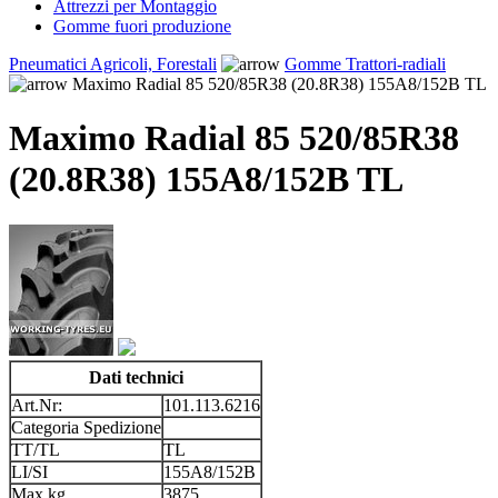
Attrezzi per Montaggio
Gomme fuori produzione
Pneumatici Agricoli, Forestali
Gomme Trattori-radiali
Maximo Radial 85 520/85R38 (20.8R38) 155A8/152B TL
Maximo Radial 85 520/85R38
(20.8R38) 155A8/152B TL
Dati technici
Art.Nr:
101.113.6216
Categoria Spedizione
TT/TL
TL
LI/SI
155A8/152B
Max kg
3875