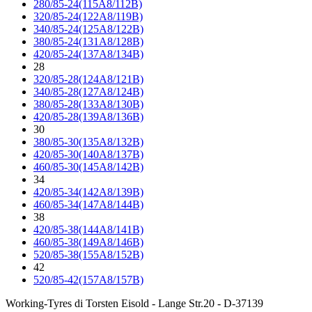
280/85-24(115A8/112B)
320/85-24(122A8/119B)
340/85-24(125A8/122B)
380/85-24(131A8/128B)
420/85-24(137A8/134B)
28
320/85-28(124A8/121B)
340/85-28(127A8/124B)
380/85-28(133A8/130B)
420/85-28(139A8/136B)
30
380/85-30(135A8/132B)
420/85-30(140A8/137B)
460/85-30(145A8/142B)
34
420/85-34(142A8/139B)
460/85-34(147A8/144B)
38
420/85-38(144A8/141B)
460/85-38(149A8/146B)
520/85-38(155A8/152B)
42
520/85-42(157A8/157B)
Working-Tyres di Torsten Eisold - Lange Str.20 - D-37139