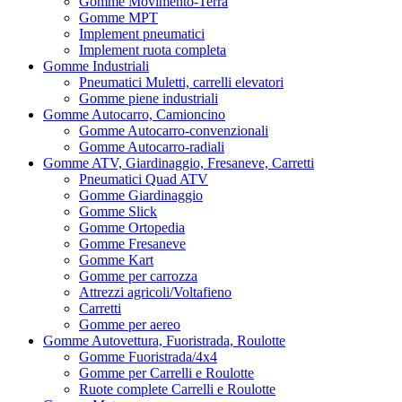
Gomme Movimento-Terra
Gomme MPT
Implement pneumatici
Implement ruota completa
Gomme Industriali
Pneumatici Muletti, carrelli elevatori
Gomme piene industriali
Gomme Autocarro, Camioncino
Gomme Autocarro-convenzionali
Gomme Autocarro-radiali
Gomme ATV, Giardinaggio, Fresaneve, Carretti
Pneumatici Quad ATV
Gomme Giardinaggio
Gomme Slick
Gomme Ortopedia
Gomme Fresaneve
Gomme Kart
Gomme per carrozza
Attrezzi agricoli/Voltafieno
Carretti
Gomme per aereo
Gomme Autovettura, Fuoristrada, Roulotte
Gomme Fuoristrada/4x4
Gomme per Carrelli e Roulotte
Ruote complete Carrelli e Roulotte