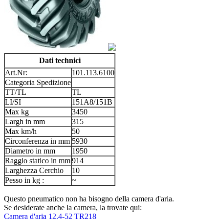
Dati technici
Art.Nr:
101.113.6100
Categoria Spedizione
TT/TL
TL
LI/SI
151A8/151B
Max kg
3450
Largh in mm
315
Max km/h
50
Circonferenza in mm
5930
Diametro in mm
1950
Raggio statico in mm
914
Larghezza Cerchio
10
Pesso in kg :
~
Questo pneumatico non ha bisogno della camera d'aria.
Se desiderate anche la camera, la trovate qui:
Camera d'aria 12.4-52 TR218