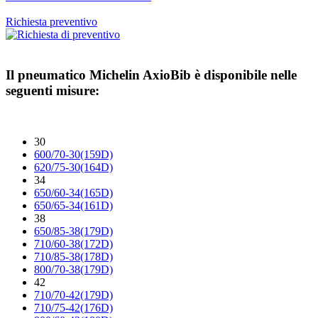
Richiesta preventivo
Il pneumatico
Michelin AxioBib
è disponibile nelle
seguenti misure:
30
600/70-30(159D)
620/75-30(164D)
34
650/60-34(165D)
650/65-34(161D)
38
650/85-38(179D)
710/60-38(172D)
710/85-38(178D)
800/70-38(179D)
42
710/70-42(179D)
710/75-42(176D)