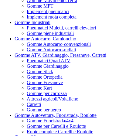
Gomme Movimento-Terra
Gomme MPT
Implement pneumatici
Implement ruota completa
Gomme Industriali
Pneumatici Muletti, carrelli elevatori
Gomme piene industriali
Gomme Autocarro, Camioncino
Gomme Autocarro-convenzionali
Gomme Autocarro-radiali
Gomme ATV, Giardinaggio, Fresaneve, Carretti
Pneumatici Quad ATV
Gomme Giardinaggio
Gomme Slick
Gomme Ortopedia
Gomme Fresaneve
Gomme Kart
Gomme per carrozza
Attrezzi agricoli/Voltafieno
Carretti
Gomme per aereo
Gomme Autovettura, Fuoristrada, Roulotte
Gomme Fuoristrada/4x4
Gomme per Carrelli e Roulotte
Ruote complete Carrelli e Roulotte