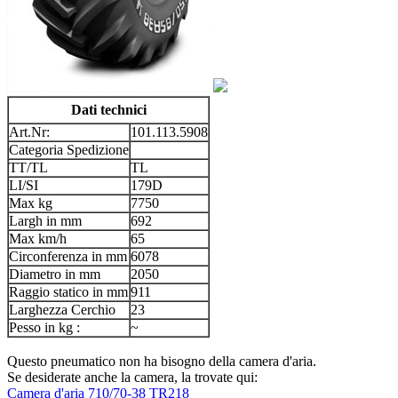
Dati technici
Art.Nr:
101.113.5908
Categoria Spedizione
TT/TL
TL
LI/SI
179D
Max kg
7750
Largh in mm
692
Max km/h
65
Circonferenza in mm
6078
Diametro in mm
2050
Raggio statico in mm
911
Larghezza Cerchio
23
Pesso in kg :
~
Questo pneumatico non ha bisogno della camera d'aria.
Se desiderate anche la camera, la trovate qui:
Camera d'aria 710/70-38 TR218