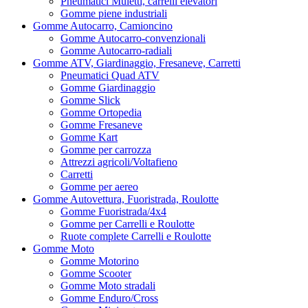
Pneumatici Muletti, carrelli elevatori
Gomme piene industriali
Gomme Autocarro, Camioncino
Gomme Autocarro-convenzionali
Gomme Autocarro-radiali
Gomme ATV, Giardinaggio, Fresaneve, Carretti
Pneumatici Quad ATV
Gomme Giardinaggio
Gomme Slick
Gomme Ortopedia
Gomme Fresaneve
Gomme Kart
Gomme per carrozza
Attrezzi agricoli/Voltafieno
Carretti
Gomme per aereo
Gomme Autovettura, Fuoristrada, Roulotte
Gomme Fuoristrada/4x4
Gomme per Carrelli e Roulotte
Ruote complete Carrelli e Roulotte
Gomme Moto
Gomme Motorino
Gomme Scooter
Gomme Moto stradali
Gomme Enduro/Cross