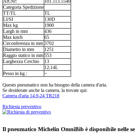
Art.Nr:
101.113.5540
Categoria Spedizione
TT/TL
TL
LI/SI
130D
Max kg
1900
Largh in mm
436
Max km/h
65
Circonferenza in mm
3702
Diametro in mm
1251
Raggio statico in mm
553
Larghezza Cerchio
13
12,14L
Pesso in kg :
~
Questo pneumatico non ha bisogno della camera d'aria.
Se desiderate anche la camera, la trovate qui:
Camera d'aria 14.9-24 TR218
Richiesta preventivo
Il pneumatico
Michelin OmniBib
è disponibile nelle s