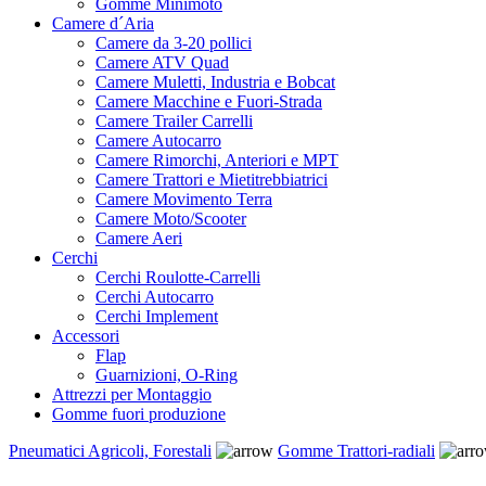
Gomme Minimoto
Camere d´Aria
Camere da 3-20 pollici
Camere ATV Quad
Camere Muletti, Industria e Bobcat
Camere Macchine e Fuori-Strada
Camere Trailer Carrelli
Camere Autocarro
Camere Rimorchi, Anteriori e MPT
Camere Trattori e Mietitrebbiatrici
Camere Movimento Terra
Camere Moto/Scooter
Camere Aeri
Cerchi
Cerchi Roulotte-Carrelli
Cerchi Autocarro
Cerchi Implement
Accessori
Flap
Guarnizioni, O-Ring
Attrezzi per Montaggio
Gomme fuori produzione
Pneumatici Agricoli, Forestali
Gomme Trattori-radiali