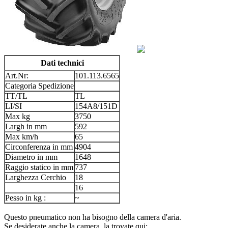
Dati technici
Art.Nr:
101.113.6565
Categoria Spedizione
TT/TL
TL
LI/SI
154A8/151D
Max kg
3750
Largh in mm
592
Max km/h
65
Circonferenza in mm
4904
Diametro in mm
1648
Raggio statico in mm
737
Larghezza Cerchio
18
16
Pesso in kg :
~
Questo pneumatico non ha bisogno della camera d'aria.
Se desiderate anche la camera, la trovate qui: