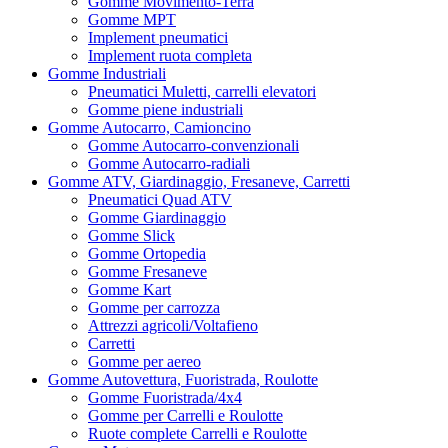
Gomme Movimento-Terra
Gomme MPT
Implement pneumatici
Implement ruota completa
Gomme Industriali
Pneumatici Muletti, carrelli elevatori
Gomme piene industriali
Gomme Autocarro, Camioncino
Gomme Autocarro-convenzionali
Gomme Autocarro-radiali
Gomme ATV, Giardinaggio, Fresaneve, Carretti
Pneumatici Quad ATV
Gomme Giardinaggio
Gomme Slick
Gomme Ortopedia
Gomme Fresaneve
Gomme Kart
Gomme per carrozza
Attrezzi agricoli/Voltafieno
Carretti
Gomme per aereo
Gomme Autovettura, Fuoristrada, Roulotte
Gomme Fuoristrada/4x4
Gomme per Carrelli e Roulotte
Ruote complete Carrelli e Roulotte