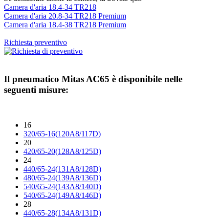
Camera d'aria 18.4-34 TR218
Camera d'aria 20.8-34 TR218 Premium
Camera d'aria 18.4-38 TR218 Premium
Richiesta preventivo
Il pneumatico
Mitas AC65
è disponibile nelle
seguenti misure:
16
320/65-16(120A8/117D)
20
420/65-20(128A8/125D)
24
440/65-24(131A8/128D)
480/65-24(139A8/136D)
540/65-24(143A8/140D)
540/65-24(149A8/146D)
28
440/65-28(134A8/131D)