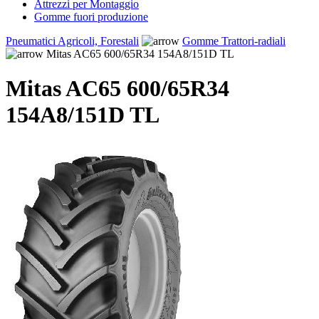
Attrezzi per Montaggio
Gomme fuori produzione
Pneumatici Agricoli, Forestali
Gomme Trattori-radiali
Mitas AC65 600/65R34 154A8/151D TL
Mitas AC65 600/65R34
154A8/151D TL