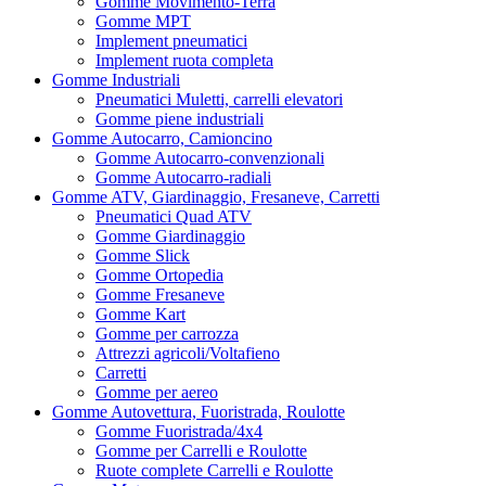
Gomme Movimento-Terra
Gomme MPT
Implement pneumatici
Implement ruota completa
Gomme Industriali
Pneumatici Muletti, carrelli elevatori
Gomme piene industriali
Gomme Autocarro, Camioncino
Gomme Autocarro-convenzionali
Gomme Autocarro-radiali
Gomme ATV, Giardinaggio, Fresaneve, Carretti
Pneumatici Quad ATV
Gomme Giardinaggio
Gomme Slick
Gomme Ortopedia
Gomme Fresaneve
Gomme Kart
Gomme per carrozza
Attrezzi agricoli/Voltafieno
Carretti
Gomme per aereo
Gomme Autovettura, Fuoristrada, Roulotte
Gomme Fuoristrada/4x4
Gomme per Carrelli e Roulotte
Ruote complete Carrelli e Roulotte