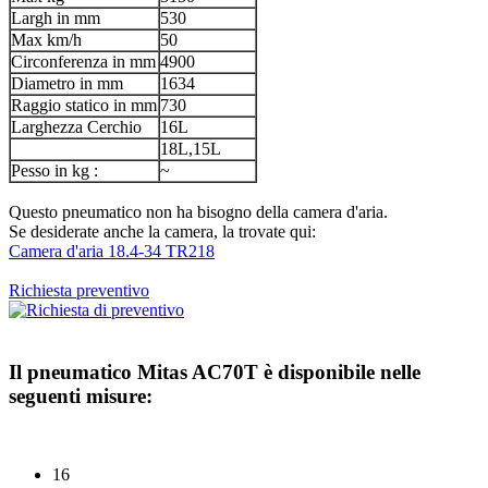
Largh in mm
530
Max km/h
50
Circonferenza in mm
4900
Diametro in mm
1634
Raggio statico in mm
730
Larghezza Cerchio
16L
18L,15L
Pesso in kg :
~
Questo pneumatico non ha bisogno della camera d'aria.
Se desiderate anche la camera, la trovate qui:
Camera d'aria 18.4-34 TR218
Richiesta preventivo
Il pneumatico
Mitas AC70T
è disponibile nelle
seguenti misure:
16