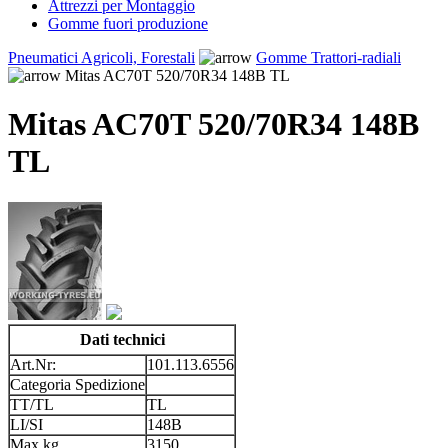
Attrezzi per Montaggio
Gomme fuori produzione
Pneumatici Agricoli, Forestali
Gomme Trattori-radiali
Mitas AC70T 520/70R34 148B TL
Mitas AC70T 520/70R34 148B
TL
Dati technici
Art.Nr:
101.113.6556
Categoria Spedizione
TT/TL
TL
LI/SI
148B
Max kg
3150