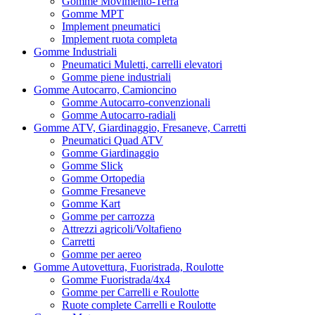
Gomme Movimento-Terra
Gomme MPT
Implement pneumatici
Implement ruota completa
Gomme Industriali
Pneumatici Muletti, carrelli elevatori
Gomme piene industriali
Gomme Autocarro, Camioncino
Gomme Autocarro-convenzionali
Gomme Autocarro-radiali
Gomme ATV, Giardinaggio, Fresaneve, Carretti
Pneumatici Quad ATV
Gomme Giardinaggio
Gomme Slick
Gomme Ortopedia
Gomme Fresaneve
Gomme Kart
Gomme per carrozza
Attrezzi agricoli/Voltafieno
Carretti
Gomme per aereo
Gomme Autovettura, Fuoristrada, Roulotte
Gomme Fuoristrada/4x4
Gomme per Carrelli e Roulotte
Ruote complete Carrelli e Roulotte