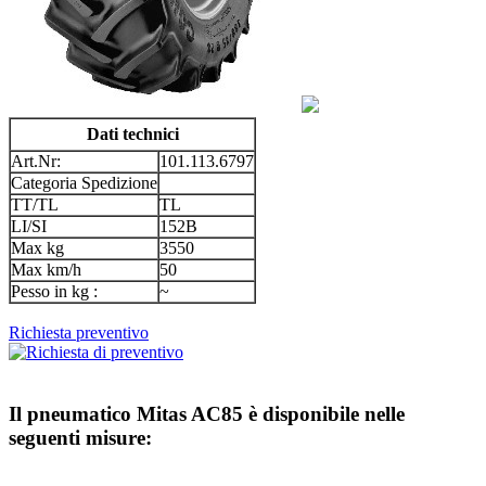
Dati technici
Art.Nr:
101.113.6797
Categoria Spedizione
TT/TL
TL
LI/SI
152B
Max kg
3550
Max km/h
50
Pesso in kg :
~
Richiesta preventivo
Il pneumatico
Mitas AC85
è disponibile nelle
seguenti misure: