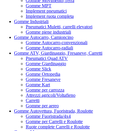
Gomme Movimento-Terra
Gomme MPT
Implement pneumatici
Implement ruota completa
Gomme Industriali
Pneumatici Muletti, carrelli elevatori
Gomme piene industriali
Gomme Autocarro, Camioncino
Gomme Autocarro-convenzionali
Gomme Autocarro-radiali
Gomme ATV, Giardinaggio, Fresaneve, Carretti
Pneumatici Quad ATV
Gomme Giardinaggio
Gomme Slick
Gomme Ortopedia
Gomme Fresaneve
Gomme Kart
Gomme per carrozza
Attrezzi agricoli/Voltafieno
Carretti
Gomme per aereo
Gomme Autovettura, Fuoristrada, Roulotte
Gomme Fuoristrada/4x4
Gomme per Carrelli e Roulotte
Ruote complete Carrelli e Roulotte