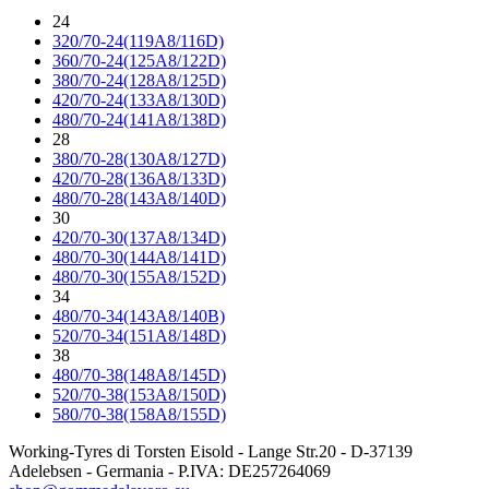
24
320/70-24(119A8/116D)
360/70-24(125A8/122D)
380/70-24(128A8/125D)
420/70-24(133A8/130D)
480/70-24(141A8/138D)
28
380/70-28(130A8/127D)
420/70-28(136A8/133D)
480/70-28(143A8/140D)
30
420/70-30(137A8/134D)
480/70-30(144A8/141D)
480/70-30(155A8/152D)
34
480/70-34(143A8/140B)
520/70-34(151A8/148D)
38
480/70-38(148A8/145D)
520/70-38(153A8/150D)
580/70-38(158A8/155D)
Working-Tyres di Torsten Eisold - Lange Str.20 - D-37139
Adelebsen - Germania - P.IVA: DE257264069