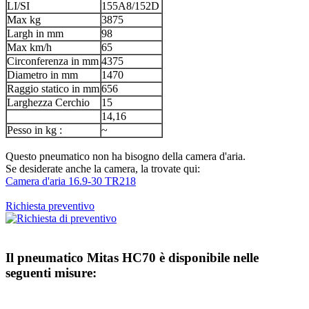
LI/SI
155A8/152D
Max kg
3875
Largh in mm
98
Max km/h
65
Circonferenza in mm
4375
Diametro in mm
1470
Raggio statico in mm
656
Larghezza Cerchio
15
14,16
Pesso in kg :
~
Questo pneumatico non ha bisogno della camera d'aria.
Se desiderate anche la camera, la trovate qui:
Camera d'aria 16.9-30 TR218
Richiesta preventivo
Il pneumatico
Mitas HC70
è disponibile nelle
seguenti misure: