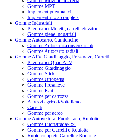
Gomme Movimento-Terra
Gomme MPT
Implement pneumatici
Implement ruota completa
Gomme Industriali
Pneumatici Muletti, carrelli elevatori
Gomme piene industriali
Gomme Autocarro, Camioncino
Gomme Autocarro-convenzionali
Gomme Autocarro-radiali
Gomme ATV, Giardinaggio, Fresaneve, Carretti
Pneumatici Quad ATV
Gomme Giardinaggio
Gomme Slick
Gomme Ortopedia
Gomme Fresaneve
Gomme Kart
Gomme per carrozza
Attrezzi agricoli/Voltafieno
Carretti
Gomme per aereo
Gomme Autovettura, Fuoristrada, Roulotte
Gomme Fuoristrada/4x4
Gomme per Carrelli e Roulotte
Ruote complete Carrelli e Roulotte