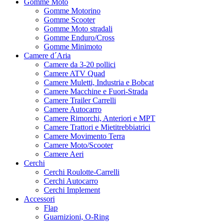
Gomme Moto
Gomme Motorino
Gomme Scooter
Gomme Moto stradali
Gomme Enduro/Cross
Gomme Minimoto
Camere d´Aria
Camere da 3-20 pollici
Camere ATV Quad
Camere Muletti, Industria e Bobcat
Camere Macchine e Fuori-Strada
Camere Trailer Carrelli
Camere Autocarro
Camere Rimorchi, Anteriori e MPT
Camere Trattori e Mietitrebbiatrici
Camere Movimento Terra
Camere Moto/Scooter
Camere Aeri
Cerchi
Cerchi Roulotte-Carrelli
Cerchi Autocarro
Cerchi Implement
Accessori
Flap
Guarnizioni, O-Ring