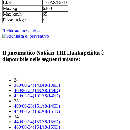
LI/SI
172A8/167D
Max kg
6300
Max km/h
65
Pesso in kg :
~
Richiesta preventivo
Il pneumatico
Nokian TRI Hakkapeliitta
è
disponibile nelle seguenti misure:
24
360/80-24(143A8/138D)
400/80-24(149A8/144D)
420/65-24(151A8/146D)
28
400/80-28(151A8/146D)
440/80-28(156A8/151D)
34
440/80-34(159A8/155D)
480/80-34(164A8/159D)