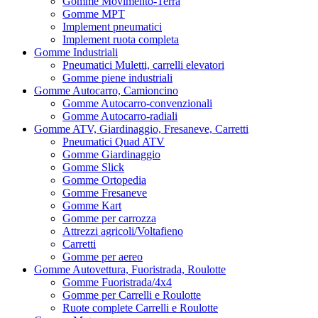
Gomme Movimento-Terra
Gomme MPT
Implement pneumatici
Implement ruota completa
Gomme Industriali
Pneumatici Muletti, carrelli elevatori
Gomme piene industriali
Gomme Autocarro, Camioncino
Gomme Autocarro-convenzionali
Gomme Autocarro-radiali
Gomme ATV, Giardinaggio, Fresaneve, Carretti
Pneumatici Quad ATV
Gomme Giardinaggio
Gomme Slick
Gomme Ortopedia
Gomme Fresaneve
Gomme Kart
Gomme per carrozza
Attrezzi agricoli/Voltafieno
Carretti
Gomme per aereo
Gomme Autovettura, Fuoristrada, Roulotte
Gomme Fuoristrada/4x4
Gomme per Carrelli e Roulotte
Ruote complete Carrelli e Roulotte