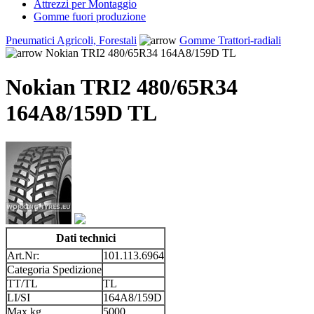
Attrezzi per Montaggio
Gomme fuori produzione
Pneumatici Agricoli, Forestali
Gomme Trattori-radiali
Nokian TRI2 480/65R34 164A8/159D TL
Nokian TRI2 480/65R34
164A8/159D TL
Dati technici
Art.Nr:
101.113.6964
Categoria Spedizione
TT/TL
TL
LI/SI
164A8/159D
Max kg
5000