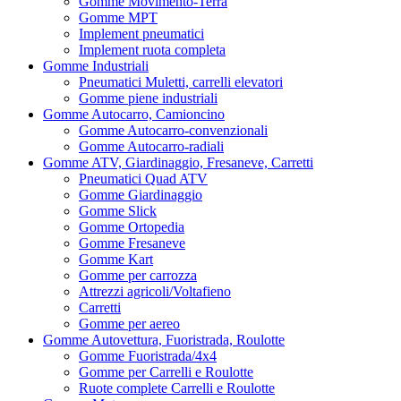
Gomme Movimento-Terra
Gomme MPT
Implement pneumatici
Implement ruota completa
Gomme Industriali
Pneumatici Muletti, carrelli elevatori
Gomme piene industriali
Gomme Autocarro, Camioncino
Gomme Autocarro-convenzionali
Gomme Autocarro-radiali
Gomme ATV, Giardinaggio, Fresaneve, Carretti
Pneumatici Quad ATV
Gomme Giardinaggio
Gomme Slick
Gomme Ortopedia
Gomme Fresaneve
Gomme Kart
Gomme per carrozza
Attrezzi agricoli/Voltafieno
Carretti
Gomme per aereo
Gomme Autovettura, Fuoristrada, Roulotte
Gomme Fuoristrada/4x4
Gomme per Carrelli e Roulotte
Ruote complete Carrelli e Roulotte