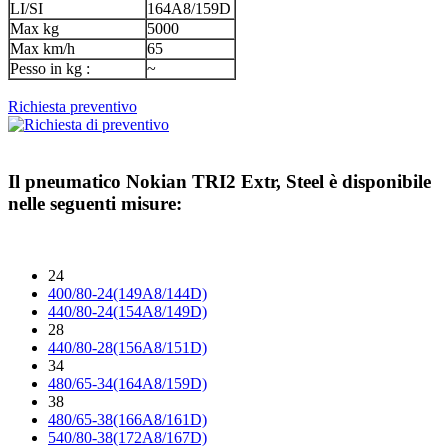
LI/SI
164A8/159D
Max kg
5000
Max km/h
65
Pesso in kg :
~
Richiesta preventivo
Il pneumatico
Nokian TRI2 Extr, Steel
è disponibile
nelle seguenti misure:
24
400/80-24(149A8/144D)
440/80-24(154A8/149D)
28
440/80-28(156A8/151D)
34
480/65-34(164A8/159D)
38
480/65-38(166A8/161D)
540/80-38(172A8/167D)