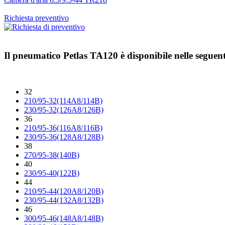
Richiesta preventivo
Il pneumatico
Petlas TA120
è disponibile nelle seguen
32
210/95-32(114A8/114B)
230/95-32(126A8/126B)
36
210/95-36(116A8/116B)
230/95-36(128A8/128B)
38
270/95-38(140B)
40
230/95-40(122B)
44
210/95-44(120A8/120B)
230/95-44(132A8/132B)
46
300/95-46(148A8/148B)