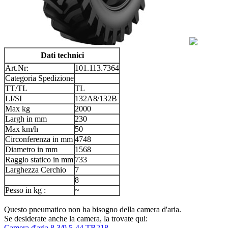
Dati technici
Art.Nr:
101.113.7364
Categoria Spedizione
TT/TL
TL
LI/SI
132A8/132B
Max kg
2000
Largh in mm
230
Max km/h
50
Circonferenza in mm
4748
Diametro in mm
1568
Raggio statico in mm
733
Larghezza Cerchio
7
8
Pesso in kg :
~
Questo pneumatico non ha bisogno della camera d'aria.
Se desiderate anche la camera, la trovate qui:
Camera d'aria 8.3/9.5-44 TR218