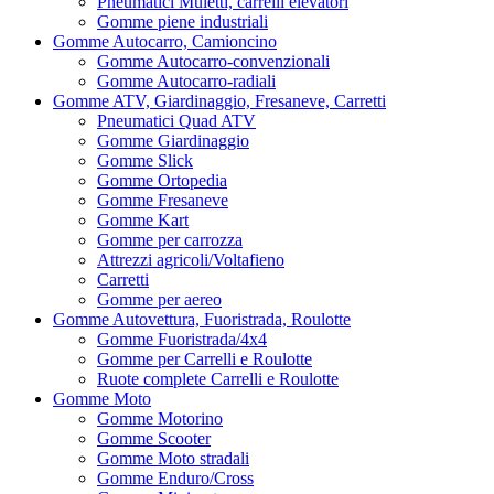
Pneumatici Muletti, carrelli elevatori
Gomme piene industriali
Gomme Autocarro, Camioncino
Gomme Autocarro-convenzionali
Gomme Autocarro-radiali
Gomme ATV, Giardinaggio, Fresaneve, Carretti
Pneumatici Quad ATV
Gomme Giardinaggio
Gomme Slick
Gomme Ortopedia
Gomme Fresaneve
Gomme Kart
Gomme per carrozza
Attrezzi agricoli/Voltafieno
Carretti
Gomme per aereo
Gomme Autovettura, Fuoristrada, Roulotte
Gomme Fuoristrada/4x4
Gomme per Carrelli e Roulotte
Ruote complete Carrelli e Roulotte
Gomme Moto
Gomme Motorino
Gomme Scooter
Gomme Moto stradali
Gomme Enduro/Cross