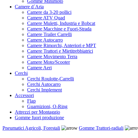
Gomme Minimoto
Camere d´Aria
Camere da 3-20 pollici
Camere ATV Quad
Camere Muletti, Industria e Bobcat
Camere Macchine e Fuori-Strada
Camere Trailer Carrelli
Camere Autocarro
Camere Rimorchi, Anteriori e MPT
Camere Trattori e Mietitrebbiatrici
Camere Movimento Terra
Camere Moto/Scooter
Camere Aeri
Cerchi
Cerchi Roulotte-Carrelli
Cerchi Autocarro
Cerchi Implement
Accessori
Flap
Guarnizioni, O-Ring
Attrezzi per Montaggio
Gomme fuori produzione
Pneumatici Agricoli, Forestali
Gomme Trattori-radiali