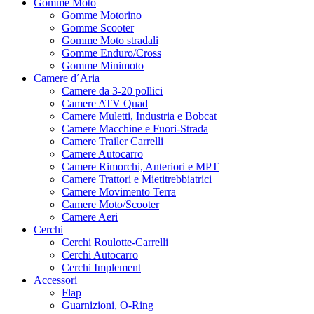
Gomme Moto
Gomme Motorino
Gomme Scooter
Gomme Moto stradali
Gomme Enduro/Cross
Gomme Minimoto
Camere d´Aria
Camere da 3-20 pollici
Camere ATV Quad
Camere Muletti, Industria e Bobcat
Camere Macchine e Fuori-Strada
Camere Trailer Carrelli
Camere Autocarro
Camere Rimorchi, Anteriori e MPT
Camere Trattori e Mietitrebbiatrici
Camere Movimento Terra
Camere Moto/Scooter
Camere Aeri
Cerchi
Cerchi Roulotte-Carrelli
Cerchi Autocarro
Cerchi Implement
Accessori
Flap
Guarnizioni, O-Ring