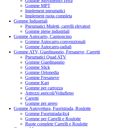
Gomme Movimento-Terra
Gomme MPT
Implement pneumatici
Implement ruota completa
Gomme Industriali
Pneumatici Muletti, carrelli elevatori
Gomme piene industriali
Gomme Autocarro, Camioncino
Gomme Autocarro-convenzionali
Gomme Autocarro-radiali
Gomme ATV, Giardinaggio, Fresaneve, Carretti
Pneumatici Quad ATV
Gomme Giardinaggio
Gomme Slick
Gomme Ortopedia
Gomme Fresaneve
Gomme Kart
Gomme per carrozza
Attrezzi agricoli/Voltafieno
Carretti
Gomme per aereo
Gomme Autovettura, Fuoristrada, Roulotte
Gomme Fuoristrada/4x4
Gomme per Carrelli e Roulotte
Ruote complete Carrelli e Roulotte