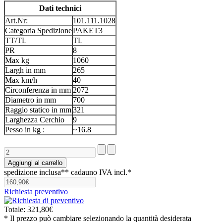
Dati technici
Art.Nr:
101.111.1028
Categoria Spedizione
PAKET3
TT/TL
TL
PR
8
Max kg
1060
Largh in mm
265
Max km/h
40
Circonferenza in mm
2072
Diametro in mm
700
Raggio statico in mm
321
Larghezza Cerchio
9
Pesso in kg :
~16.8
spedizione inclusa**
cadauno IVA incl.*
Richiesta preventivo
Totale:
321,80€
* Il prezzo può cambiare selezionando la quantità desiderata