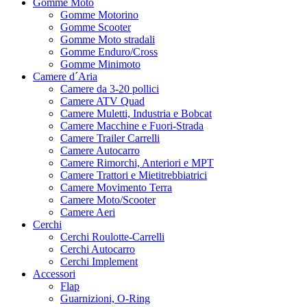
Gomme Moto
Gomme Motorino
Gomme Scooter
Gomme Moto stradali
Gomme Enduro/Cross
Gomme Minimoto
Camere d´Aria
Camere da 3-20 pollici
Camere ATV Quad
Camere Muletti, Industria e Bobcat
Camere Macchine e Fuori-Strada
Camere Trailer Carrelli
Camere Autocarro
Camere Rimorchi, Anteriori e MPT
Camere Trattori e Mietitrebbiatrici
Camere Movimento Terra
Camere Moto/Scooter
Camere Aeri
Cerchi
Cerchi Roulotte-Carrelli
Cerchi Autocarro
Cerchi Implement
Accessori
Flap
Guarnizioni, O-Ring