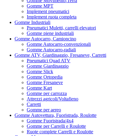
Gomme Movimento-Terra
Gomme MPT
Implement pneumatici
Implement ruota completa
Gomme Industriali
Pneumatici Muletti, carrelli elevatori
Gomme piene industriali
Gomme Autocarro, Camioncino
Gomme Autocarro-convenzionali
Gomme Autocarro-radiali
Gomme ATV, Giardinaggio, Fresaneve, Carretti
Pneumatici Quad ATV
Gomme Giardinaggio
Gomme Slick
Gomme Ortopedia
Gomme Fresaneve
Gomme Kart
Gomme per carrozza
Attrezzi agricoli/Voltafieno
Carretti
Gomme per aereo
Gomme Autovettura, Fuoristrada, Roulotte
Gomme Fuoristrada/4x4
Gomme per Carrelli e Roulotte
Ruote complete Carrelli e Roulotte