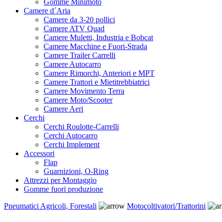
Gomme Minimoto
Camere d´Aria
Camere da 3-20 pollici
Camere ATV Quad
Camere Muletti, Industria e Bobcat
Camere Macchine e Fuori-Strada
Camere Trailer Carrelli
Camere Autocarro
Camere Rimorchi, Anteriori e MPT
Camere Trattori e Mietitrebbiatrici
Camere Movimento Terra
Camere Moto/Scooter
Camere Aeri
Cerchi
Cerchi Roulotte-Carrelli
Cerchi Autocarro
Cerchi Implement
Accessori
Flap
Guarnizioni, O-Ring
Attrezzi per Montaggio
Gomme fuori produzione
Pneumatici Agricoli, Forestali
Motocoltivatori/Trattorini