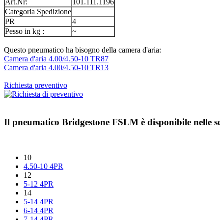
Art.Nr:
101.111.1196
Categoria Spedizione
PR
4
Pesso in kg :
~
Questo pneumatico ha bisogno della camera d'aria:
Camera d'aria 4.00/4.50-10 TR87
Camera d'aria 4.00/4.50-10 TR13
Richiesta preventivo
Il pneumatico
Bridgestone FSLM
è disponibile nelle 
10
4.50-10 4PR
12
5-12 4PR
14
5-14 4PR
6-14 4PR
7-14 4PR