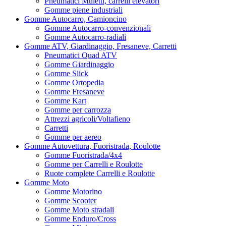
Pneumatici Muletti, carrelli elevatori
Gomme piene industriali
Gomme Autocarro, Camioncino
Gomme Autocarro-convenzionali
Gomme Autocarro-radiali
Gomme ATV, Giardinaggio, Fresaneve, Carretti
Pneumatici Quad ATV
Gomme Giardinaggio
Gomme Slick
Gomme Ortopedia
Gomme Fresaneve
Gomme Kart
Gomme per carrozza
Attrezzi agricoli/Voltafieno
Carretti
Gomme per aereo
Gomme Autovettura, Fuoristrada, Roulotte
Gomme Fuoristrada/4x4
Gomme per Carrelli e Roulotte
Ruote complete Carrelli e Roulotte
Gomme Moto
Gomme Motorino
Gomme Scooter
Gomme Moto stradali
Gomme Enduro/Cross