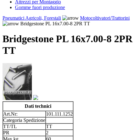
Attrezzi per Montaggio
Gomme fuori produzione
Pneumatici Agricoli, Forestali
Motocoltivatori/Trattorini
Bridgestone PL 16x7.00-8 2PR TT
Bridgestone PL 16x7.00-8 2PR
TT
Dati technici
Art.Nr:
101.111.1252
Categoria Spedizione
TT/TL
TT
PR
2
Max kg
60