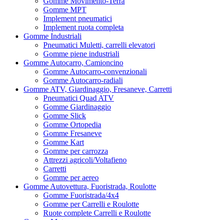
Gomme Movimento-Terra
Gomme MPT
Implement pneumatici
Implement ruota completa
Gomme Industriali
Pneumatici Muletti, carrelli elevatori
Gomme piene industriali
Gomme Autocarro, Camioncino
Gomme Autocarro-convenzionali
Gomme Autocarro-radiali
Gomme ATV, Giardinaggio, Fresaneve, Carretti
Pneumatici Quad ATV
Gomme Giardinaggio
Gomme Slick
Gomme Ortopedia
Gomme Fresaneve
Gomme Kart
Gomme per carrozza
Attrezzi agricoli/Voltafieno
Carretti
Gomme per aereo
Gomme Autovettura, Fuoristrada, Roulotte
Gomme Fuoristrada/4x4
Gomme per Carrelli e Roulotte
Ruote complete Carrelli e Roulotte