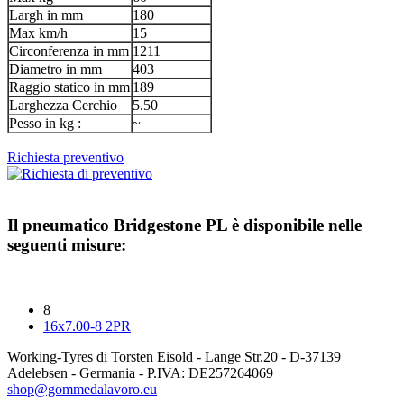
Largh in mm
180
Max km/h
15
Circonferenza in mm
1211
Diametro in mm
403
Raggio statico in mm
189
Larghezza Cerchio
5.50
Pesso in kg :
~
Richiesta preventivo
Il pneumatico
Bridgestone PL
è disponibile nelle
seguenti misure:
8
16x7.00-8 2PR
Working-Tyres di Torsten Eisold - Lange Str.20 - D-37139
Adelebsen - Germania - P.IVA: DE257264069
shop@gommedalavoro.eu