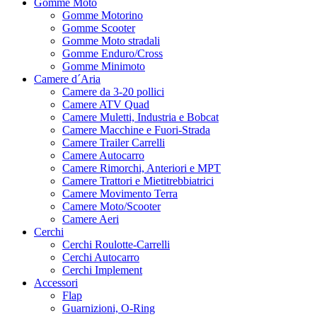
Gomme Moto
Gomme Motorino
Gomme Scooter
Gomme Moto stradali
Gomme Enduro/Cross
Gomme Minimoto
Camere d´Aria
Camere da 3-20 pollici
Camere ATV Quad
Camere Muletti, Industria e Bobcat
Camere Macchine e Fuori-Strada
Camere Trailer Carrelli
Camere Autocarro
Camere Rimorchi, Anteriori e MPT
Camere Trattori e Mietitrebbiatrici
Camere Movimento Terra
Camere Moto/Scooter
Camere Aeri
Cerchi
Cerchi Roulotte-Carrelli
Cerchi Autocarro
Cerchi Implement
Accessori
Flap
Guarnizioni, O-Ring