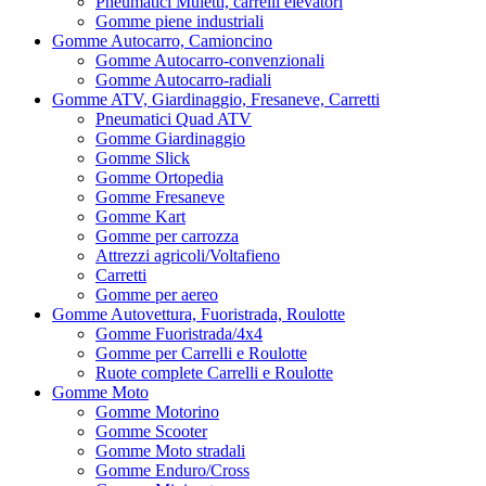
Pneumatici Muletti, carrelli elevatori
Gomme piene industriali
Gomme Autocarro, Camioncino
Gomme Autocarro-convenzionali
Gomme Autocarro-radiali
Gomme ATV, Giardinaggio, Fresaneve, Carretti
Pneumatici Quad ATV
Gomme Giardinaggio
Gomme Slick
Gomme Ortopedia
Gomme Fresaneve
Gomme Kart
Gomme per carrozza
Attrezzi agricoli/Voltafieno
Carretti
Gomme per aereo
Gomme Autovettura, Fuoristrada, Roulotte
Gomme Fuoristrada/4x4
Gomme per Carrelli e Roulotte
Ruote complete Carrelli e Roulotte
Gomme Moto
Gomme Motorino
Gomme Scooter
Gomme Moto stradali
Gomme Enduro/Cross