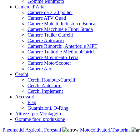
Gomme Minimoto
Camere d´Aria
Camere da 3-20 pollici
Camere ATV Quad
Camere Muletti, Industria e Bobcat
Camere Macchine e Fuori-Strada
Camere Trailer Carrelli
Camere Autocarro
Camere Rimorchi, Anteriori e MPT
Camere Trattori e Mietitrebbiatrici
Camere Movimento Terra
Camere Moto/Scooter
Camere Aeri
Cerchi
Cerchi Roulotte-Carrelli
Cerchi Autocarro
Cerchi Implement
Accessori
Flap
Guarnizioni, O-Ring
Attrezzi per Montaggio
Gomme fuori produzione
Pneumatici Agricoli, Forestali
Motocoltivatori/Trattorini