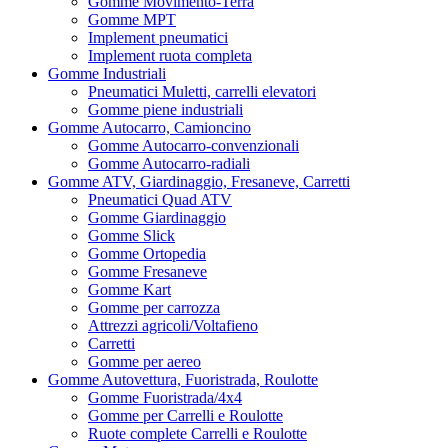
Gomme Movimento-Terra
Gomme MPT
Implement pneumatici
Implement ruota completa
Gomme Industriali
Pneumatici Muletti, carrelli elevatori
Gomme piene industriali
Gomme Autocarro, Camioncino
Gomme Autocarro-convenzionali
Gomme Autocarro-radiali
Gomme ATV, Giardinaggio, Fresaneve, Carretti
Pneumatici Quad ATV
Gomme Giardinaggio
Gomme Slick
Gomme Ortopedia
Gomme Fresaneve
Gomme Kart
Gomme per carrozza
Attrezzi agricoli/Voltafieno
Carretti
Gomme per aereo
Gomme Autovettura, Fuoristrada, Roulotte
Gomme Fuoristrada/4x4
Gomme per Carrelli e Roulotte
Ruote complete Carrelli e Roulotte