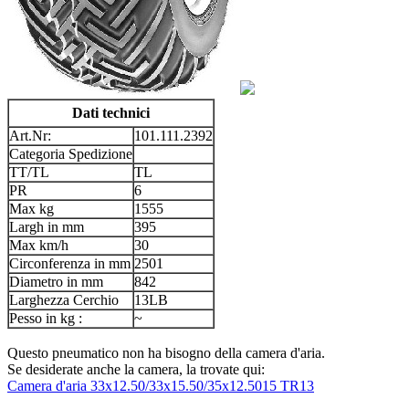
Dati technici
Art.Nr:
101.111.2392
Categoria Spedizione
TT/TL
TL
PR
6
Max kg
1555
Largh in mm
395
Max km/h
30
Circonferenza in mm
2501
Diametro in mm
842
Larghezza Cerchio
13LB
Pesso in kg :
~
Questo pneumatico non ha bisogno della camera d'aria.
Se desiderate anche la camera, la trovate qui:
Camera d'aria 33x12.50/33x15.50/35x12.5015 TR13