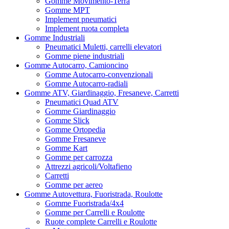
Gomme Movimento-Terra
Gomme MPT
Implement pneumatici
Implement ruota completa
Gomme Industriali
Pneumatici Muletti, carrelli elevatori
Gomme piene industriali
Gomme Autocarro, Camioncino
Gomme Autocarro-convenzionali
Gomme Autocarro-radiali
Gomme ATV, Giardinaggio, Fresaneve, Carretti
Pneumatici Quad ATV
Gomme Giardinaggio
Gomme Slick
Gomme Ortopedia
Gomme Fresaneve
Gomme Kart
Gomme per carrozza
Attrezzi agricoli/Voltafieno
Carretti
Gomme per aereo
Gomme Autovettura, Fuoristrada, Roulotte
Gomme Fuoristrada/4x4
Gomme per Carrelli e Roulotte
Ruote complete Carrelli e Roulotte