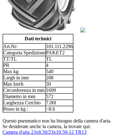
Dati technici
Art.Nr:
101.111.2296
Categoria Spedizione
PAKET2
TT/TL
TL
PR
4
Max kg
540
Largh in mm
208
Max km/h
30
Circonferenza in mm
1699
Diametro in mm
572
Larghezza Cerchio
7.00l
Pesso in kg :
~8.6
Questo pneumatico non ha bisogno della camera d'aria.
Se desiderate anche la camera, la trovate qui:
Camera d'aria 23x8.50/23x10.50-12 TR13