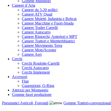
Gomme Minimoto
Camere d´Aria
Camere da 3-20 pollici
Camere ATV Quad
Camere Muletti, Industria e Bobcat
Camere Macchine e Fuori-Strada
Camere Trailer Carrelli
Camere Autocarro
Camere Rimorchi, Anteriori e MPT
Camere Trattori e Mietitrebbiatrici
Camere Movimento Terra
Camere Moto/Scooter
Camere Aeri
Cerchi
Cerchi Roulotte-Carrelli
Cerchi Autocarro
Cerchi Implement
Accessori
Flap
Guarnizioni, O-Ring
Attrezzi per Montaggio
Gomme fuori produzione
Pneumatici Agricoli, Forestali
Gomme Trattori-convenzional