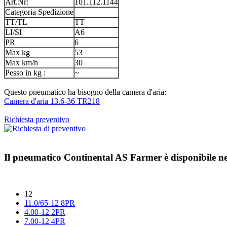
Art.Nr:
101.112.1144
Categoria Spedizione
TT/TL
TT
LI/SI
A6
PR
6
Max kg
53
Max km/h
30
Pesso in kg :
~
Questo pneumatico ha bisogno della camera d'aria:
Camera d'aria 13.6-36 TR218
Richiesta preventivo
Il pneumatico
Continental AS Farmer
è disponibile ne
12
11.0/65-12 8PR
4.00-12 2PR
7.00-12 4PR