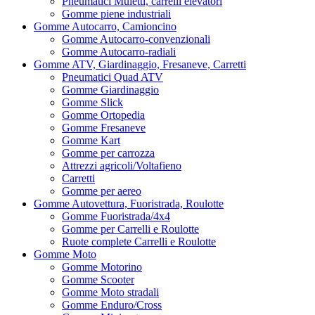
Pneumatici Muletti, carrelli elevatori
Gomme piene industriali
Gomme Autocarro, Camioncino
Gomme Autocarro-convenzionali
Gomme Autocarro-radiali
Gomme ATV, Giardinaggio, Fresaneve, Carretti
Pneumatici Quad ATV
Gomme Giardinaggio
Gomme Slick
Gomme Ortopedia
Gomme Fresaneve
Gomme Kart
Gomme per carrozza
Attrezzi agricoli/Voltafieno
Carretti
Gomme per aereo
Gomme Autovettura, Fuoristrada, Roulotte
Gomme Fuoristrada/4x4
Gomme per Carrelli e Roulotte
Ruote complete Carrelli e Roulotte
Gomme Moto
Gomme Motorino
Gomme Scooter
Gomme Moto stradali
Gomme Enduro/Cross