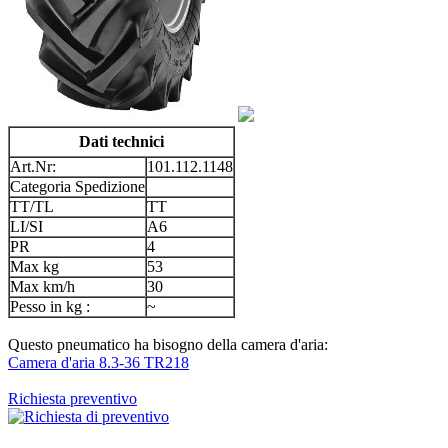
Dati technici
Art.Nr:
101.112.1148
Categoria Spedizione
TT/TL
TT
LI/SI
A6
PR
4
Max kg
53
Max km/h
30
Pesso in kg :
~
Questo pneumatico ha bisogno della camera d'aria:
Camera d'aria 8.3-36 TR218
Richiesta preventivo