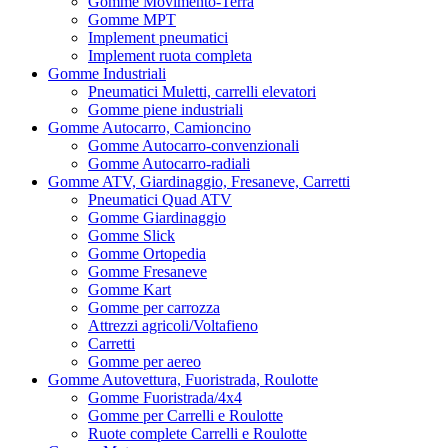
Gomme Movimento-Terra
Gomme MPT
Implement pneumatici
Implement ruota completa
Gomme Industriali
Pneumatici Muletti, carrelli elevatori
Gomme piene industriali
Gomme Autocarro, Camioncino
Gomme Autocarro-convenzionali
Gomme Autocarro-radiali
Gomme ATV, Giardinaggio, Fresaneve, Carretti
Pneumatici Quad ATV
Gomme Giardinaggio
Gomme Slick
Gomme Ortopedia
Gomme Fresaneve
Gomme Kart
Gomme per carrozza
Attrezzi agricoli/Voltafieno
Carretti
Gomme per aereo
Gomme Autovettura, Fuoristrada, Roulotte
Gomme Fuoristrada/4x4
Gomme per Carrelli e Roulotte
Ruote complete Carrelli e Roulotte