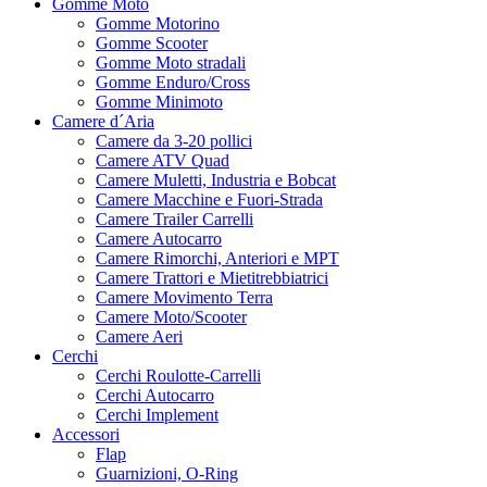
Gomme Moto
Gomme Motorino
Gomme Scooter
Gomme Moto stradali
Gomme Enduro/Cross
Gomme Minimoto
Camere d´Aria
Camere da 3-20 pollici
Camere ATV Quad
Camere Muletti, Industria e Bobcat
Camere Macchine e Fuori-Strada
Camere Trailer Carrelli
Camere Autocarro
Camere Rimorchi, Anteriori e MPT
Camere Trattori e Mietitrebbiatrici
Camere Movimento Terra
Camere Moto/Scooter
Camere Aeri
Cerchi
Cerchi Roulotte-Carrelli
Cerchi Autocarro
Cerchi Implement
Accessori
Flap
Guarnizioni, O-Ring