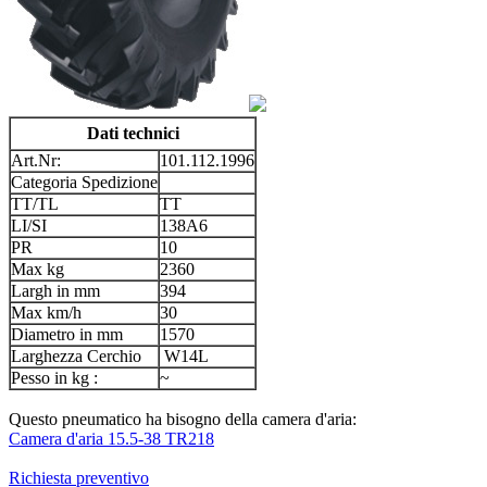
Dati technici
Art.Nr:
101.112.1996
Categoria Spedizione
TT/TL
TT
LI/SI
138A6
PR
10
Max kg
2360
Largh in mm
394
Max km/h
30
Diametro in mm
1570
Larghezza Cerchio
W14L
Pesso in kg :
~
Questo pneumatico ha bisogno della camera d'aria:
Camera d'aria 15.5-38 TR218
Richiesta preventivo