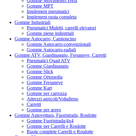
Gomme Movimento-Terra
Gomme MPT
Implement pneumatici
Implement ruota completa
Gomme Industriali
Pneumatici Muletti, carrelli elevatori
Gomme piene industriali
Gomme Autocarro, Camioncino
Gomme Autocarro-convenzionali
Gomme Autocarro-radiali
Gomme ATV, Giardinaggio, Fresaneve, Carretti
Pneumatici Quad ATV
Gomme Giardinaggio
Gomme Slick
Gomme Ortopedia
Gomme Fresaneve
Gomme Kart
Gomme per carrozza
Attrezzi agricoli/Voltafieno
Carretti
Gomme per aereo
Gomme Autovettura, Fuoristrada, Roulotte
Gomme Fuoristrada/4x4
Gomme per Carrelli e Roulotte
Ruote complete Carrelli e Roulotte