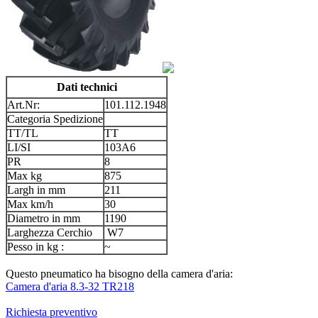
Dati technici
Art.Nr:
101.112.1948
Categoria Spedizione
TT/TL
TT
LI/SI
103A6
PR
8
Max kg
875
Largh in mm
211
Max km/h
30
Diametro in mm
1190
Larghezza Cerchio
W7
Pesso in kg :
~
Questo pneumatico ha bisogno della camera d'aria:
Camera d'aria 8.3-32 TR218
Richiesta preventivo