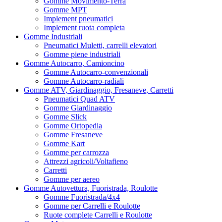
Gomme Movimento-Terra
Gomme MPT
Implement pneumatici
Implement ruota completa
Gomme Industriali
Pneumatici Muletti, carrelli elevatori
Gomme piene industriali
Gomme Autocarro, Camioncino
Gomme Autocarro-convenzionali
Gomme Autocarro-radiali
Gomme ATV, Giardinaggio, Fresaneve, Carretti
Pneumatici Quad ATV
Gomme Giardinaggio
Gomme Slick
Gomme Ortopedia
Gomme Fresaneve
Gomme Kart
Gomme per carrozza
Attrezzi agricoli/Voltafieno
Carretti
Gomme per aereo
Gomme Autovettura, Fuoristrada, Roulotte
Gomme Fuoristrada/4x4
Gomme per Carrelli e Roulotte
Ruote complete Carrelli e Roulotte