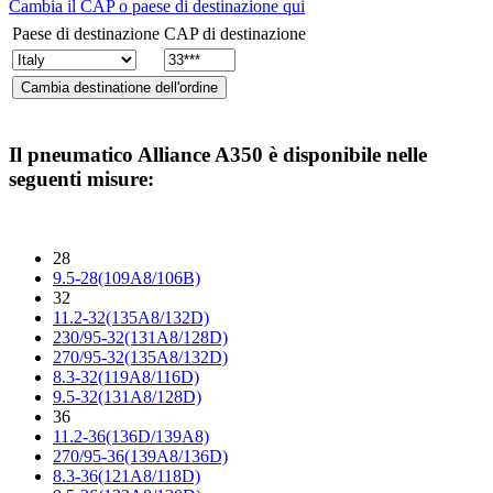
Cambia il CAP o paese di destinazione qui
Paese di destinazione
CAP di destinazione
Il pneumatico
Alliance A350
è disponibile nelle
seguenti misure:
28
9.5-28(109A8/106B)
32
11.2-32(135A8/132D)
230/95-32(131A8/128D)
270/95-32(135A8/132D)
8.3-32(119A8/116D)
9.5-32(131A8/128D)
36
11.2-36(136D/139A8)
270/95-36(139A8/136D)
8.3-36(121A8/118D)