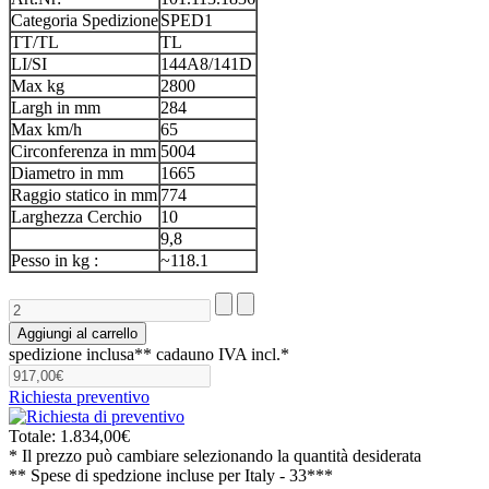
Categoria Spedizione
SPED1
TT/TL
TL
LI/SI
144A8/141D
Max kg
2800
Largh in mm
284
Max km/h
65
Circonferenza in mm
5004
Diametro in mm
1665
Raggio statico in mm
774
Larghezza Cerchio
10
9,8
Pesso in kg :
~118.1
spedizione inclusa**
cadauno IVA incl.*
Richiesta preventivo
Totale:
1.834,00€
* Il prezzo può cambiare selezionando la quantità desiderata
** Spese di spedzione incluse per
Italy - 33***