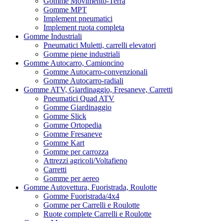
Gomme Movimento-Terra
Gomme MPT
Implement pneumatici
Implement ruota completa
Gomme Industriali
Pneumatici Muletti, carrelli elevatori
Gomme piene industriali
Gomme Autocarro, Camioncino
Gomme Autocarro-convenzionali
Gomme Autocarro-radiali
Gomme ATV, Giardinaggio, Fresaneve, Carretti
Pneumatici Quad ATV
Gomme Giardinaggio
Gomme Slick
Gomme Ortopedia
Gomme Fresaneve
Gomme Kart
Gomme per carrozza
Attrezzi agricoli/Voltafieno
Carretti
Gomme per aereo
Gomme Autovettura, Fuoristrada, Roulotte
Gomme Fuoristrada/4x4
Gomme per Carrelli e Roulotte
Ruote complete Carrelli e Roulotte