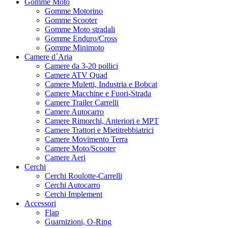
Gomme Moto
Gomme Motorino
Gomme Scooter
Gomme Moto stradali
Gomme Enduro/Cross
Gomme Minimoto
Camere d´Aria
Camere da 3-20 pollici
Camere ATV Quad
Camere Muletti, Industria e Bobcat
Camere Macchine e Fuori-Strada
Camere Trailer Carrelli
Camere Autocarro
Camere Rimorchi, Anteriori e MPT
Camere Trattori e Mietitrebbiatrici
Camere Movimento Terra
Camere Moto/Scooter
Camere Aeri
Cerchi
Cerchi Roulotte-Carrelli
Cerchi Autocarro
Cerchi Implement
Accessori
Flap
Guarnizioni, O-Ring