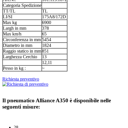
Categoria Spedizione
TT/TL
TL
LI/SI
175A8/172D
Max kg
6900
Largh in mm
378
Max km/h
65
Circonferenza in mm
5454
Diametro in mm
1824
Raggio statico in mm
851
Larghezza Cerchio
13
12,11
Pesso in kg :
~
Richiesta preventivo
Il pneumatico
Alliance A350
è disponibile nelle
seguenti misure:
28