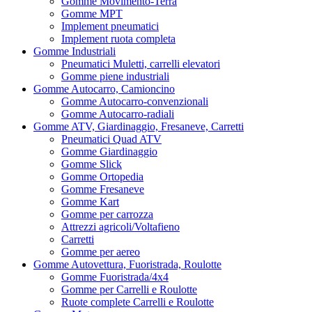
Gomme Movimento-Terra
Gomme MPT
Implement pneumatici
Implement ruota completa
Gomme Industriali
Pneumatici Muletti, carrelli elevatori
Gomme piene industriali
Gomme Autocarro, Camioncino
Gomme Autocarro-convenzionali
Gomme Autocarro-radiali
Gomme ATV, Giardinaggio, Fresaneve, Carretti
Pneumatici Quad ATV
Gomme Giardinaggio
Gomme Slick
Gomme Ortopedia
Gomme Fresaneve
Gomme Kart
Gomme per carrozza
Attrezzi agricoli/Voltafieno
Carretti
Gomme per aereo
Gomme Autovettura, Fuoristrada, Roulotte
Gomme Fuoristrada/4x4
Gomme per Carrelli e Roulotte
Ruote complete Carrelli e Roulotte