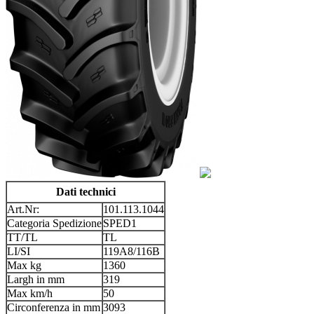
Dati technici
Art.Nr:
101.113.1044
Categoria Spedizione
SPED1
TT/TL
TL
LI/SI
119A8/116B
Max kg
1360
Largh in mm
319
Max km/h
50
Circonferenza in mm
3093