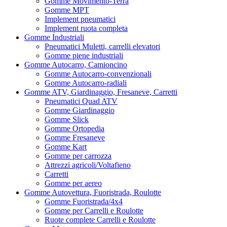
Gomme Movimento-Terra
Gomme MPT
Implement pneumatici
Implement ruota completa
Gomme Industriali
Pneumatici Muletti, carrelli elevatori
Gomme piene industriali
Gomme Autocarro, Camioncino
Gomme Autocarro-convenzionali
Gomme Autocarro-radiali
Gomme ATV, Giardinaggio, Fresaneve, Carretti
Pneumatici Quad ATV
Gomme Giardinaggio
Gomme Slick
Gomme Ortopedia
Gomme Fresaneve
Gomme Kart
Gomme per carrozza
Attrezzi agricoli/Voltafieno
Carretti
Gomme per aereo
Gomme Autovettura, Fuoristrada, Roulotte
Gomme Fuoristrada/4x4
Gomme per Carrelli e Roulotte
Ruote complete Carrelli e Roulotte