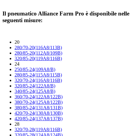
Il pneumatico
Alliance Farm Pro
è disponibile nelle
seguenti misure:
20
280/70-20(116A8/113B)
280/85-20(112A8/109B)
320/85-20(119A8/116B)
24
250/85-24(109A8/B)
280/85-24(115A8/115B)
320/70-24(116A8/116B)
320/85-24(122A8/B)
340/85-24(125A8/B)
360/70-24(122A8/122B)
380/70-24(125A8/122B)
380/85-24(131A8/131B)
420/70-24(130A8/130B)
420/85-24(137A8/137B)
28
320/70-28(119A8/116B)
320/85-28(124A8/124B)