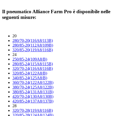
Il pneumatico
Alliance Farm Pro
è disponibile nelle
seguenti misure:
20
280/70-20(116A8/113B)
280/85-20(112A8/109B)
320/85-20(119A8/116B)
24
250/85-24(109A8/B)
280/85-24(115A8/115B)
320/70-24(116A8/116B)
320/85-24(122A8/B)
340/85-24(125A8/B)
360/70-24(122A8/122B)
380/70-24(125A8/122B)
380/85-24(131A8/131B)
420/70-24(130A8/130B)
420/85-24(137A8/137B)
28
320/70-28(119A8/116B)
320/85-28(124A8/124B)