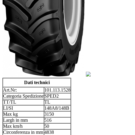
Dati technici
Art.Nr:
101.113.1528
Categoria Spedizione
SPED2
TT/TL
TL
LI/SI
148A8/148B
Max kg
3150
Largh in mm
516
Max km/h
50
Circonferenza in mm
4838