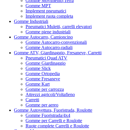
Gomme Movimento-Terra
Gomme MPT
Implement pneumatici
Implement ruota completa
Gomme Industriali
Pneumatici Muletti, carrelli elevatori
Gomme piene industriali
Gomme Autocarro, Camioncino
Gomme Autocarro-convenzionali
Gomme Autocarro-radiali
Gomme ATV, Giardinaggio, Fresaneve, Carretti
Pneumatici Quad ATV
Gomme Giardinaggio
Gomme Slick
Gomme Ortopedia
Gomme Fresaneve
Gomme Kart
Gomme per carrozza
Attrezzi agricoli/Voltafieno
Carretti
Gomme per aereo
Gomme Autovettura, Fuoristrada, Roulotte
Gomme Fuoristrada/4x4
Gomme per Carrelli e Roulotte
Ruote complete Carrelli e Roulotte