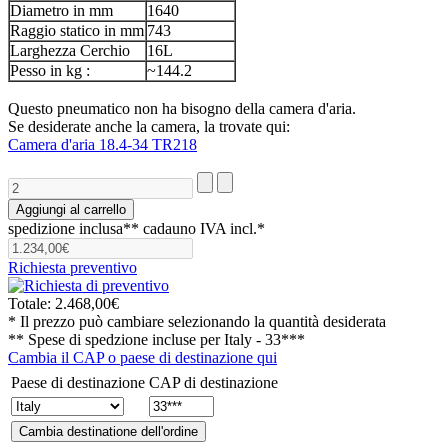
Diametro in mm
1640
Raggio statico in mm
743
Larghezza Cerchio
16L
Pesso in kg :
~144.2
Questo pneumatico non ha bisogno della camera d'aria.
Se desiderate anche la camera, la trovate qui:
Camera d'aria 18.4-34 TR218
spedizione inclusa**
cadauno IVA incl.*
Richiesta preventivo
Totale:
2.468,00€
* Il prezzo può cambiare selezionando la quantità desiderata
** Spese di spedzione incluse per
Italy - 33***
Cambia il CAP o paese di destinazione qui
Paese di destinazione
CAP di destinazione