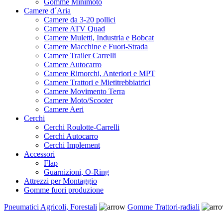
Gomme Minimoto
Camere d´Aria
Camere da 3-20 pollici
Camere ATV Quad
Camere Muletti, Industria e Bobcat
Camere Macchine e Fuori-Strada
Camere Trailer Carrelli
Camere Autocarro
Camere Rimorchi, Anteriori e MPT
Camere Trattori e Mietitrebbiatrici
Camere Movimento Terra
Camere Moto/Scooter
Camere Aeri
Cerchi
Cerchi Roulotte-Carrelli
Cerchi Autocarro
Cerchi Implement
Accessori
Flap
Guarnizioni, O-Ring
Attrezzi per Montaggio
Gomme fuori produzione
Pneumatici Agricoli, Forestali
Gomme Trattori-radiali