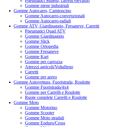
Pneumatici Muletti, carrelli elevatori
Gomme piene industriali
Gomme Autocarro, Camioncino
Gomme Autocarro-convenzionali
Gomme Autocarro-radiali
Gomme ATV, Giardinaggio, Fresaneve, Carretti
Pneumatici Quad ATV
Gomme Giardinaggio
Gomme Slick
Gomme Ortopedia
Gomme Fresaneve
Gomme Kart
Gomme per carrozza
Attrezzi agricoli/Voltafieno
Carretti
Gomme per aereo
Gomme Autovettura, Fuoristrada, Roulotte
Gomme Fuoristrada/4x4
Gomme per Carrelli e Roulotte
Ruote complete Carrelli e Roulotte
Gomme Moto
Gomme Motorino
Gomme Scooter
Gomme Moto stradali
Gomme Enduro/Cross