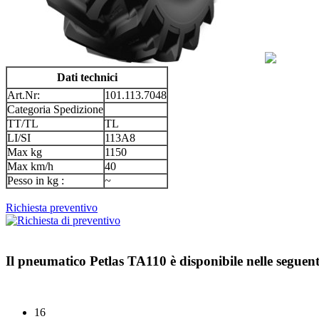
Dati technici
Art.Nr:
101.113.7048
Categoria Spedizione
TT/TL
TL
LI/SI
113A8
Max kg
1150
Max km/h
40
Pesso in kg :
~
Richiesta preventivo
Il pneumatico
Petlas TA110
è disponibile nelle seguen
16