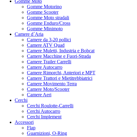
Gomme Moto
Gomme Motorino
Gomme Scooter
Gomme Moto stradali
Gomme Enduro/Cross
Gomme Minimoto
Camere d´Aria
Camere da 3-20 pollici
Camere ATV Quad
Camere Muletti, Industria e Bobcat
Camere Macchine e Fuori-Strada
Camere Trailer Carrelli
Camere Autocarro
Camere Rimorchi, Anteriori e MPT
Camere Trattori e Mietitrebbiatrici
Camere Movimento Terra
Camere Moto/Scooter
Camere Aeri
Cerchi
Cerchi Roulotte-Carrelli
Cerchi Autocarro
Cerchi Implement
Accessori
Flap
Guarnizioni, O-Ring