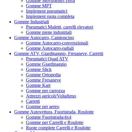
Gomme Movimento-Terra
Gomme MPT
Implement pneumatici
Implement ruota completa
Gomme Industriali
Pneumatici Muletti, carrelli elevatori
Gomme piene industriali
Gomme Autocarro, Camioncino
Gomme Autocarro-convenzionali
Gomme Autocarro-radiali
Gomme ATV, Giardinaggio, Fresaneve, Carretti
Pneumatici Quad ATV
Gomme Giardinaggio
Gomme Slick
Gomme Ortopedia
Gomme Fresaneve
Gomme Kart
Gomme per carrozza
Attrezzi agricoli/Voltafieno
Carretti
Gomme per aereo
Gomme Autovettura, Fuoristrada, Roulotte
Gomme Fuoristrada/4x4
Gomme per Carrelli e Roulotte
Ruote complete Carrelli e Roulotte