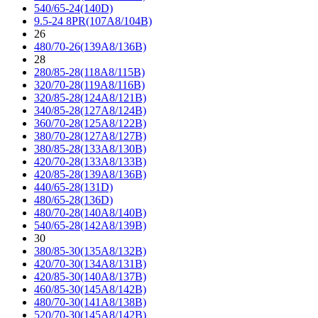
540/65-24(140D)
9.5-24 8PR(107A8/104B)
26
480/70-26(139A8/136B)
28
280/85-28(118A8/115B)
320/70-28(119A8/116B)
320/85-28(124A8/121B)
340/85-28(127A8/124B)
360/70-28(125A8/122B)
380/70-28(127A8/127B)
380/85-28(133A8/130B)
420/70-28(133A8/133B)
420/85-28(139A8/136B)
440/65-28(131D)
480/65-28(136D)
480/70-28(140A8/140B)
540/65-28(142A8/139B)
30
380/85-30(135A8/132B)
420/70-30(134A8/131B)
420/85-30(140A8/137B)
460/85-30(145A8/142B)
480/70-30(141A8/138B)
520/70-30(145A8/142B)