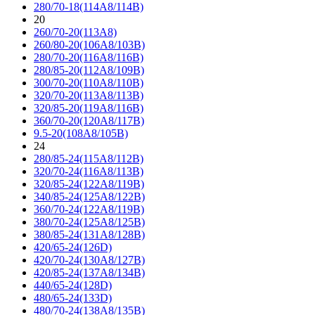
280/70-18(114A8/114B)
20
260/70-20(113A8)
260/80-20(106A8/103B)
280/70-20(116A8/116B)
280/85-20(112A8/109B)
300/70-20(110A8/110B)
320/70-20(113A8/113B)
320/85-20(119A8/116B)
360/70-20(120A8/117B)
9.5-20(108A8/105B)
24
280/85-24(115A8/112B)
320/70-24(116A8/113B)
320/85-24(122A8/119B)
340/85-24(125A8/122B)
360/70-24(122A8/119B)
380/70-24(125A8/125B)
380/85-24(131A8/128B)
420/65-24(126D)
420/70-24(130A8/127B)
420/85-24(137A8/134B)
440/65-24(128D)
480/65-24(133D)
480/70-24(138A8/135B)