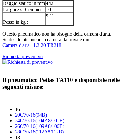
Raggio statico in mm
442
Larghezza Cerchio
10
9,11
Pesso in kg :
~
Questo pneumatico non ha bisogno della camera d'aria.
Se desiderate anche la camera, la trovate qui:
Camera d'aria 11.2-20 TR218
Richiesta preventivo
Il pneumatico
Petlas TA110
è disponibile nelle
seguenti misure:
16
200/70-16(94B)
240/70-16(104A8/101B)
260/70-16(109A8/106B)
280/70-16(112A8/112B)
18