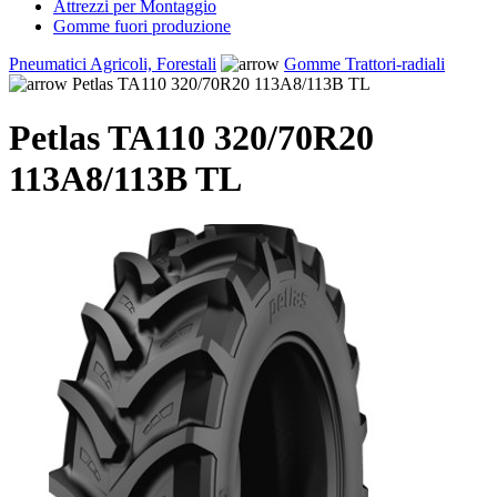
Attrezzi per Montaggio
Gomme fuori produzione
Pneumatici Agricoli, Forestali
Gomme Trattori-radiali
Petlas TA110 320/70R20 113A8/113B TL
Petlas TA110 320/70R20
113A8/113B TL