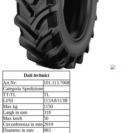
Dati technici
Art.Nr:
101.113.7068
Categoria Spedizione
TT/TL
TL
LI/SI
113A8/113B
Max kg
1150
Largh in mm
318
Max km/h
50
Circonferenza in mm
2919
Diametro in mm
983